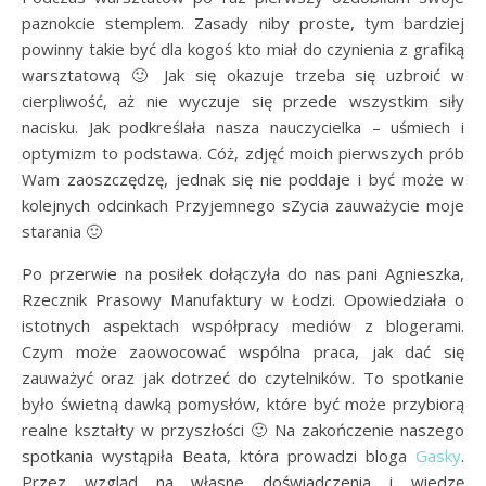
paznokcie stemplem. Zasady niby proste, tym bardziej
powinny takie być dla kogoś kto miał do czynienia z grafiką
warsztatową 🙂 Jak się okazuje trzeba się uzbroić w
cierpliwość, aż nie wyczuje się przede wszystkim siły
nacisku. Jak podkreślała nasza nauczycielka – uśmiech i
optymizm to podstawa. Cóż, zdjęć moich pierwszych prób
Wam zaoszczędzę, jednak się nie poddaje i być może w
kolejnych odcinkach Przyjemnego sZycia zauważycie moje
starania 🙂
Po przerwie na posiłek dołączyła do nas pani Agnieszka,
Rzecznik Prasowy Manufaktury w Łodzi. Opowiedziała o
istotnych aspektach współpracy mediów z blogerami.
Czym może zaowocować wspólna praca, jak dać się
zauważyć oraz jak dotrzeć do czytelników. To spotkanie
było świetną dawką pomysłów, które być może przybiorą
realne kształty w przyszłości 🙂 Na zakończenie naszego
spotkania wystąpiła Beata, która prowadzi bloga
Gasky
.
Przez wzgląd na własne doświadczenia i wiedzę