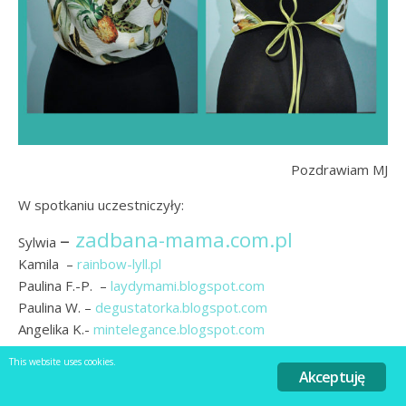
Pozdrawiam MJ
W spotkaniu uczestniczyły:
–
zadbana-mama.com.pl
Sylwia
Kamila –
rainbow-lyll.pl
Paulina F.-P. –
laydymami.blogspot.com
Paulina W. –
degustatorka.blogspot.com
Angelika K.-
mintelegance.blogspot.com
Ewa –
mocem.pl
This website uses cookies.
Katarzyna –
kathyleonia88.blogspot.com
Akceptuję
Magda –
maddzik.blogspot.com