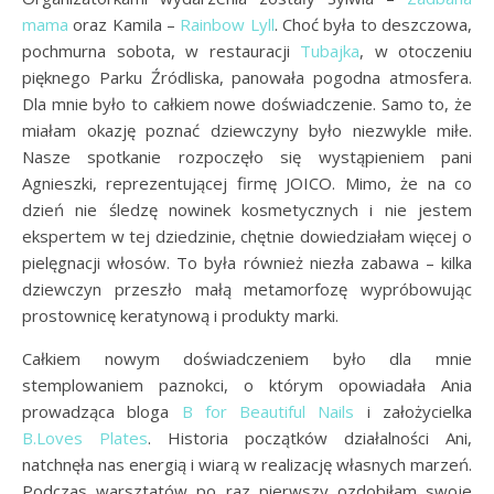
mama
oraz Kamila –
Rainbow Lyll
. Choć była to deszczowa,
pochmurna sobota, w restauracji
Tubajka
, w otoczeniu
pięknego Parku Źródliska, panowała pogodna atmosfera.
Dla mnie było to całkiem nowe doświadczenie. Samo to, że
miałam okazję poznać dziewczyny było niezwykle miłe.
Nasze spotkanie rozpoczęło się wystąpieniem pani
Agnieszki, reprezentującej firmę JOICO. Mimo, że na co
dzień nie śledzę nowinek kosmetycznych i nie jestem
ekspertem w tej dziedzinie, chętnie dowiedziałam więcej o
pielęgnacji włosów. To była również niezła zabawa – kilka
dziewczyn przeszło małą metamorfozę wypróbowując
prostownicę keratynową i produkty marki.
Całkiem nowym doświadczeniem było dla mnie
stemplowaniem paznokci, o którym opowiadała Ania
prowadząca bloga
B for Beautiful Nails
i założycielka
B.Loves Plates
. Historia początków działalności Ani,
natchnęła nas energią i wiarą w realizację własnych marzeń.
Podczas warsztatów po raz pierwszy ozdobiłam swoje