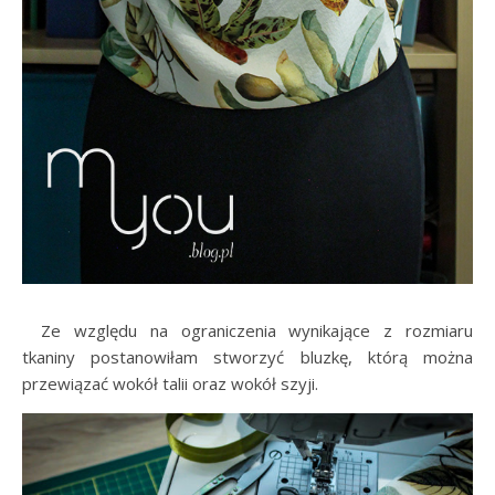
…..
Ze względu na ograniczenia wynikające z rozmiaru
tkaniny postanowiłam stworzyć bluzkę, którą można
przewiązać wokół talii oraz wokół szyji.