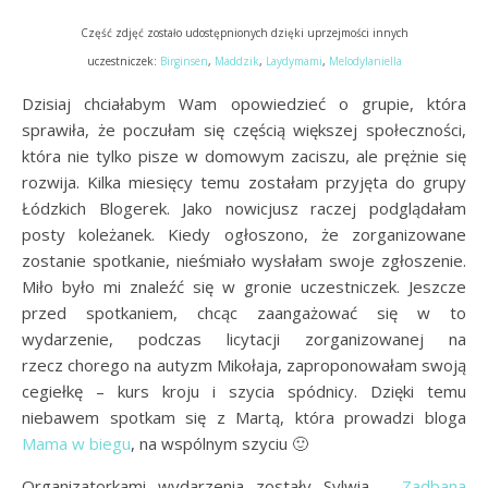
Część zdjęć zostało udostępnionych dzięki uprzejmości innych
uczestniczek:
Birginsen
,
Maddzik
,
Laydymami
,
Melodylaniella
Dzisiaj chciałabym Wam opowiedzieć o grupie, która
sprawiła, że poczułam się częścią większej społeczności,
która nie tylko pisze w domowym zaciszu, ale prężnie się
rozwija. Kilka miesięcy temu zostałam przyjęta do grupy
Łódzkich Blogerek. Jako nowicjusz raczej podglądałam
posty koleżanek. Kiedy ogłoszono, że zorganizowane
zostanie spotkanie, nieśmiało wysłałam swoje zgłoszenie.
Miło było mi znaleźć się w gronie uczestniczek. Jeszcze
przed spotkaniem, chcąc zaangażować się w to
wydarzenie, podczas licytacji zorganizowanej na
rzecz chorego na autyzm Mikołaja, zaproponowałam swoją
cegiełkę – kurs kroju i szycia spódnicy. Dzięki temu
niebawem spotkam się z Martą, która prowadzi bloga
Mama w biegu
, na wspólnym szyciu 🙂
Organizatorkami wydarzenia zostały Sylwia –
Zadbana