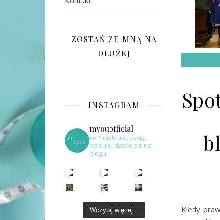
Kontakt
ZOSTAŃ ZE MNĄ NA
DŁUŻEJ
Spot
INSTAGRAM
myouofficial
b
✂️Projektuje, szyję,
opisuje, dziele się na
blogu.
Kiedy praw
Wczytaj więcej...