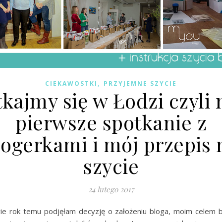
,
CIEKAWOSTKI
PRZYJEMNE SZYCIE
kajmy się w Łodzi czyli
pierwsze spotkanie z
logerkami i mój przepis 
szycie
24 lutego 2017
ie rok temu podjęłam decyzję o założeniu bloga, moim celem 