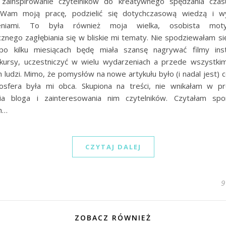
zainspirowanie czytelników do kreatywnego spędzania czas
ć Wam moją pracę, podzielić się dotychczasową wiedzą i wy
zeniami. To była również moja wielka, osobista mot
znego zagłębiania się w bliskie mi tematy. Nie spodziewałam się
po kilku miesiącach będę miała szansę nagrywać filmy ins
kursy, uczestniczyć w wielu wydarzeniach a przede wszystk
 ludzi. Mimo, że pomysłów na nowe artykułu było (i nadal jest) c
sfera była mi obca. Skupiona na treści, nie wnikałam w p
ia bloga i zainteresowania nim czytelników. Czytałam sp
h…
CZYTAJ DALEJ
9
ZOBACZ RÓWNIEŻ