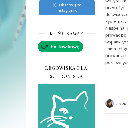
wszystkim 
Obserwuj na
przybliży
Instagramie
doświadc
systematyc
niespełna 
MOŻE KAWA?
prowadzić 
wspaniałych
sama blogo
prowadzen
pokrewnyc
LEGOWISKA DLA
SCHRONISKA
myou