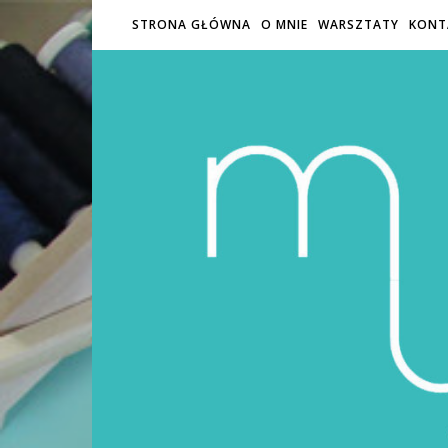
STRONA GŁÓWNA
O MNIE
WARSZTATY
KONT