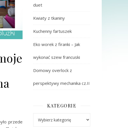
duet
Kwiaty z tkaniny
Kuchenny fartuszek
Eko worek z firanki – Jak
 moje
wykonać szew francuski
Domowy overlock z
na
perspektywy mechanika cz.II
KATEGORIE
Kategorie
było przede