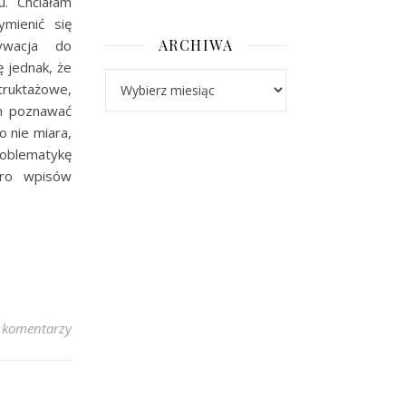
u. Chciałam
mienić się
ARCHIWA
ywacja do
 jednak, że
Archiwa
truktażowe,
im poznawać
o nie miara,
roblematykę
oro wpisów
 komentarzy