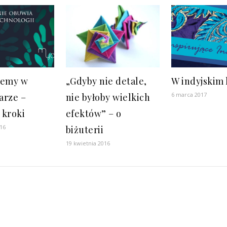
jemy w
„Gdyby nie detale,
W indyjskim 
6 marca 2017
arze –
nie byłoby wielkich
 kroki
efektów” – o
016
biżuterii
19 kwietnia 2016