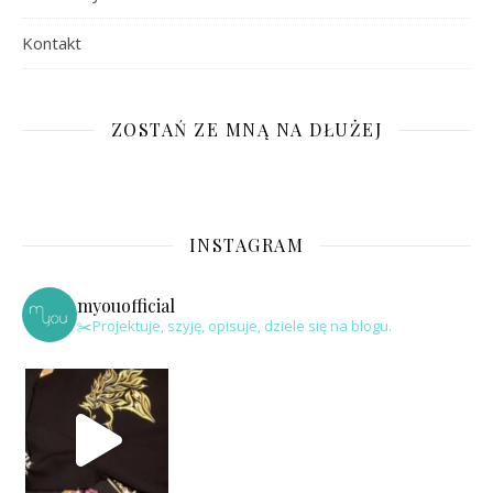
Kontakt
ZOSTAŃ ZE MNĄ NA DŁUŻEJ
INSTAGRAM
myouofficial
✂️Projektuje, szyję, opisuje, dziele się na blogu.