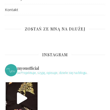
Kontakt
ZOSTAŃ ZE MNĄ NA DŁUŻEJ
INSTAGRAM
myouofficial
✂️Projektuje, szyję, opisuje, dziele się na blogu.