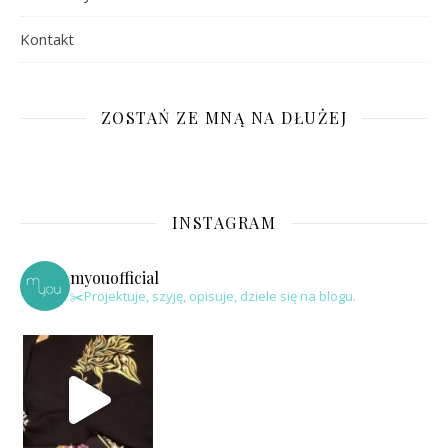
Kontakt
ZOSTAŃ ZE MNĄ NA DŁUŻEJ
INSTAGRAM
myouofficial
✂️Projektuje, szyję, opisuje, dziele się na blogu.