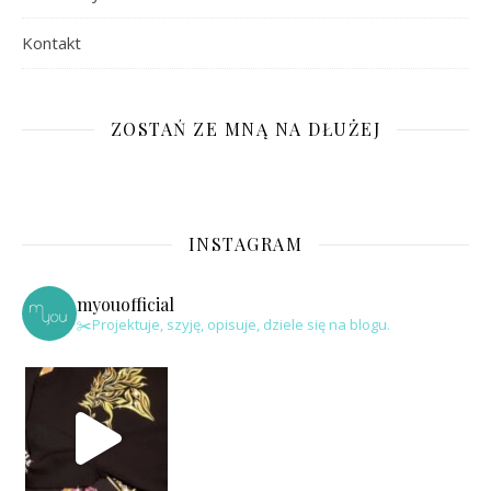
Kontakt
ZOSTAŃ ZE MNĄ NA DŁUŻEJ
INSTAGRAM
myouofficial
✂️Projektuje, szyję, opisuje, dziele się na blogu.