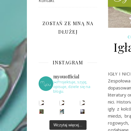
Kontakt
ZOSTAŃ ZE MNĄ NA
DŁUŻEJ
C
Igł
INSTAGRAM
IGŁY I NICI
myouofficial
Zespołowa 
✂️Projektuje, szyję,
opisuje, dziele się na
dopasowani
blogu.
literatury 
nici. Histo
igły z kol
miedzi, br
rogowych, k
Wczytaj więcej...
ozdabiane. 