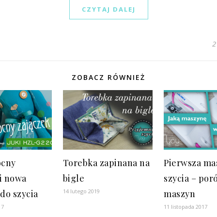
CZYTAJ DALEJ
2
ZOBACZ RÓWNIEŻ
ocny
Torebka zapinana na
Pierwsza ma
 i nowa
bigle
szycia – po
14 lutego 2019
do szycia
maszyn
17
11 listopada 2017