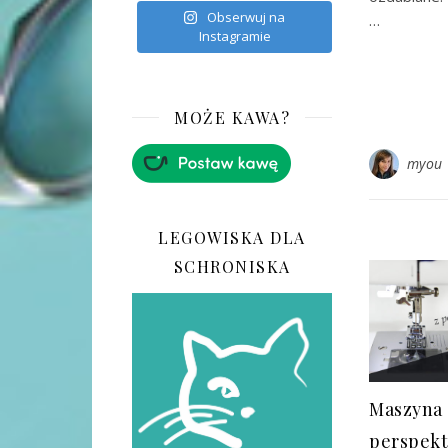
Obserwuj na
…
Instagramie
MOŻE KAWA?
myou
LEGOWISKA DLA
SCHRONISKA
Maszyna 
perspek