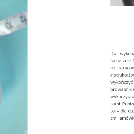
Do wykona
fartuszek!
nic strac
instruktaż
wykończyć
prowadniki
wykorzysta
sami. Poniż
to: – dla d
cm, lamówk