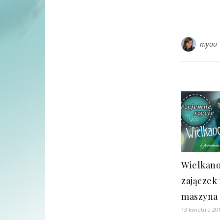
myou
Wielkan
zajączek
maszyna 
13 kwietnia 20