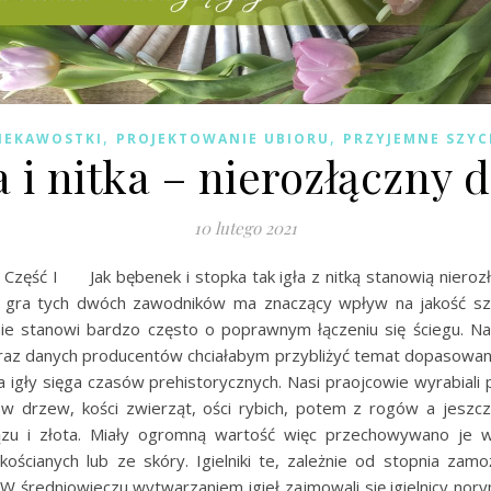
,
,
IEKAWOSTKI
PROJEKTOWANIE UBIORU
PRZYJEMNE SZYC
a i nitka – nierozłączny 
10 lutego 2021
 Część I Jak bębenek i stopka tak igła z nitką stanowią nieroz
gra tych dwóch zawodników ma znaczący wpływ na jakość szy
e stanowi bardzo często o poprawnym łączeniu się ściegu. N
oraz danych producentów chciałabym przybliżyć temat dopasowani
ria igły sięga czasów prehistorycznych. Nasi praojcowie wyrabial
ców drzew, kości zwierząt, ości rybich, potem z rogów a jeszcz
ązu i złota. Miały ogromną wartość więc przechowywano je w 
ościanych lub ze skóry. Igielniki te, zależnie od stopnia zamo
W średniowieczu wytwarzaniem igieł zajmowali się igielnicy nor