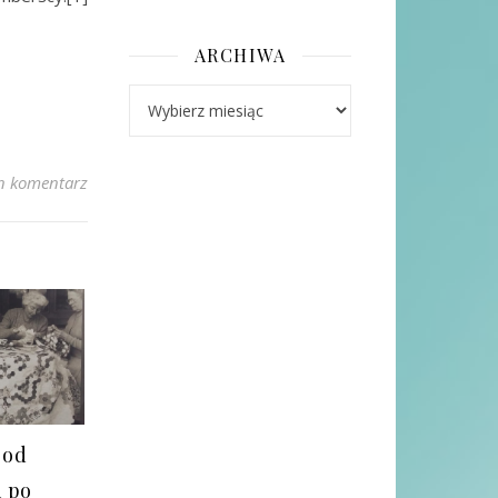
ARCHIWA
Archiwa
n komentarz
 od
i po