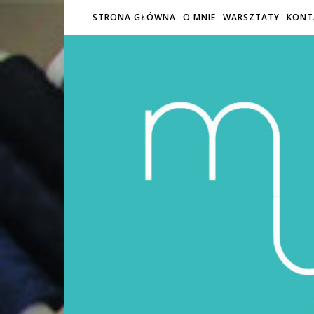
STRONA GŁÓWNA
O MNIE
WARSZTATY
KONT