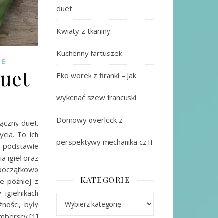
duet
Kwiaty z tkaniny
Kuchenny fartuszek
IE
duet
Eko worek z firanki – Jak
wykonać szew francuski
Domowy overlock z
łączny duet.
cia. To ich
perspektywy mechanika cz.II
a podstawie
a igieł oraz
i początkowo
KATEGORIE
e później z
igielnikach
Kategorie
żności, były
ymberscy.[1]