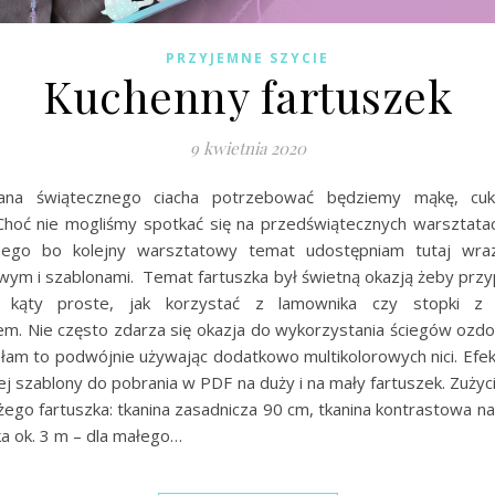
PRZYJEMNE SZYCIE
Kuchenny fartuszek
9 kwietnia 2020
na świątecznego ciacha potrzebować będziemy mąkę, cukie
 Choć nie mogliśmy spotkać się na przedświątecznych warsztatac
onego bo kolejny warsztatowy temat udostępniam tutaj wra
owym i szablonami. Temat fartuszka był świetną okazją żeby przy
 kąty proste, jak korzystać z lamownika czy stopki z 
em. Nie często zdarza się okazja do wykorzystania ściegów ozdo
łam to podwójnie używając dodatkowo multikolorowych nici. Efek
ej szablony do pobrania w PDF na duży i na mały fartuszek. Zużyc
użego fartuszka: tkanina zasadnicza 90 cm, tkanina kontrastowa n
a ok. 3 m – dla małego…