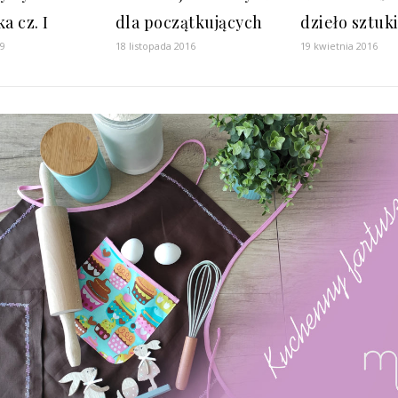
a cz. I
dla początkujących
dzieło sztuk
19
18 listopada 2016
19 kwietnia 2016