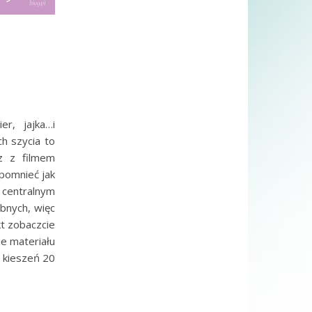
r, jajka…i
h szycia to
z z filmem
pomnieć jak
centralnym
bnych, więc
t zobaczcie
ie materiału
a kieszeń 20