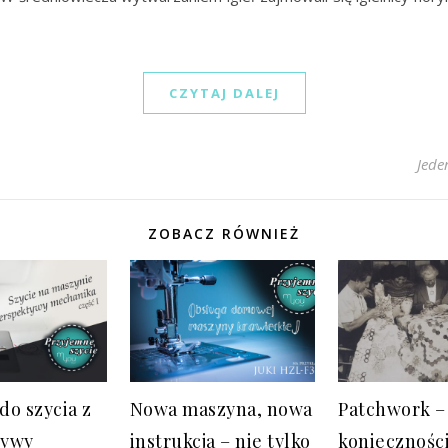
CZYTAJ DALEJ
Jede
ZOBACZ RÓWNIEŻ
do szycia z
Nowa maszyna, nowa
Patchwork –
tywy
instrukcja – nie tylko
koniecznośc