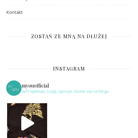
Kontakt
ZOSTAŃ ZE MNĄ NA DŁUŻEJ
INSTAGRAM
myouofficial
✂️Projektuje, szyję, opisuje, dziele się na blogu.