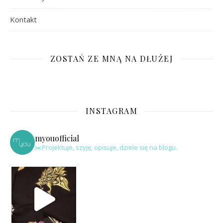
Kontakt
ZOSTAŃ ZE MNĄ NA DŁUŻEJ
INSTAGRAM
myouofficial
✂️Projektuje, szyję, opisuje, dziele się na blogu.