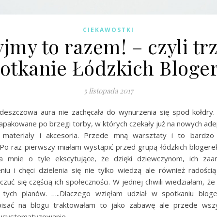
CIEKAWOSTKI
jmy to razem! – czyli tr
otkanie Łódzkich Bloge
5 listopada 2017
deszczowa aura nie zachęcała do wynurzenia się spod kołdry.
zapakowane po brzegi torby, w których czekały już na nowych ade
j materiały i akcesoria. Przede mną warsztaty i to bardz
 Po raz pierwszy miałam wystąpić przed grupą łódzkich blogerek
a mnie o tyle ekscytujące, że dzięki dziewczynom, ich zaa
niu i chęci dzielenia się nie tylko wiedzą ale również radością
uć się częścią ich społeczności. W jednej chwili wiedziałam, ż
 tych planów. …..Dlaczego wzięłam udział w spotkaniu blog
pisać na blogu traktowałam to jako zabawę ale przede wszy
 usystematyzowanie…