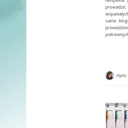
niespełna 
prowadzić 
wspaniałych
sama blogo
prowadzen
pokrewnyc
myou