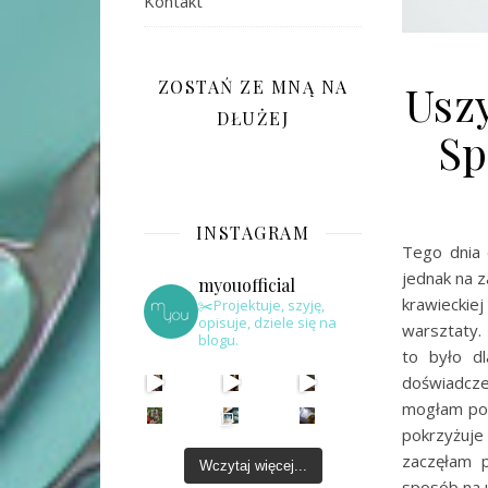
Kontakt
Uszy
ZOSTAŃ ZE MNĄ NA
DŁUŻEJ
Sp
INSTAGRAM
Tego dnia 
jednak na 
myouofficial
krawieckie
✂️Projektuje, szyję,
opisuje, dziele się na
warsztaty.
blogu.
to było dl
doświadcze
mogłam pocz
pokrzyżuje
zaczęłam 
Wczytaj więcej...
sposób na