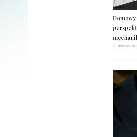
Domowy 
perspek
mechanik
20 sierpnia 20