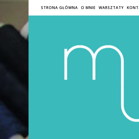
STRONA GŁÓWNA
O MNIE
WARSZTATY
KONT