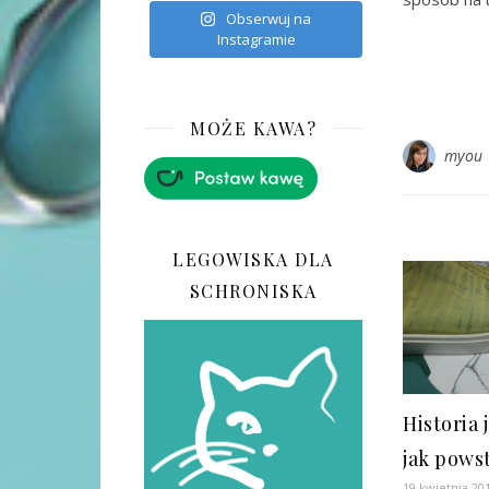
Obserwuj na
Instagramie
MOŻE KAWA?
myou
LEGOWISKA DLA
SCHRONISKA
Historia 
jak powst
19 kwietnia 20