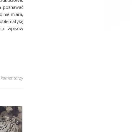
truktażowe,
im poznawać
o nie miara,
roblematykę
oro wpisów
 komentarzy