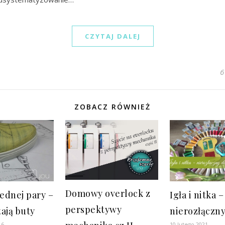
CZYTAJ DALEJ
6
ZOBACZ RÓWNIEŻ
Domowy overlock z
jednej pary –
Igła i nitka –
perspektywy
ają buty
nierozłączn
16
10 lutego 2021