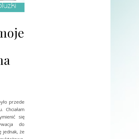
 moje
na
było przede
u. Chciałam
mienić się
ywacja do
 jednak, że