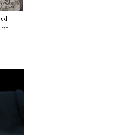
 od
i po
i