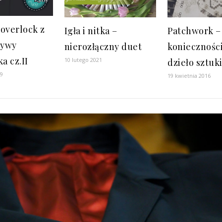
overlock z
Igła i nitka –
Patchwork –
tywy
nierozłączny duet
koniecznośc
a cz.II
10 lutego 2021
dzieło sztuk
19
19 kwietnia 2016