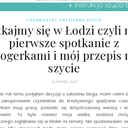
,
CIEKAWOSTKI
PRZYJEMNE SZYCIE
kajmy się w Łodzi czyli
pierwsze spotkanie z
logerkami i mój przepis 
szycie
24 lutego 2017
ie rok temu podjęłam decyzję o założeniu bloga, moim celem 
zainspirowanie czytelników do kreatywnego spędzania czas
ć Wam moją pracę, podzielić się dotychczasową wiedzą i wy
zeniami. To była również moja wielka, osobista mot
znego zagłębiania się w bliskie mi tematy. Nie spodziewałam się