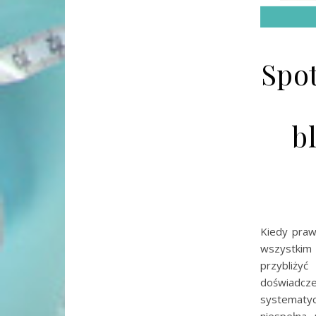
Spot
b
Kiedy praw
wszystkim 
przybliży
doświadc
systematyc