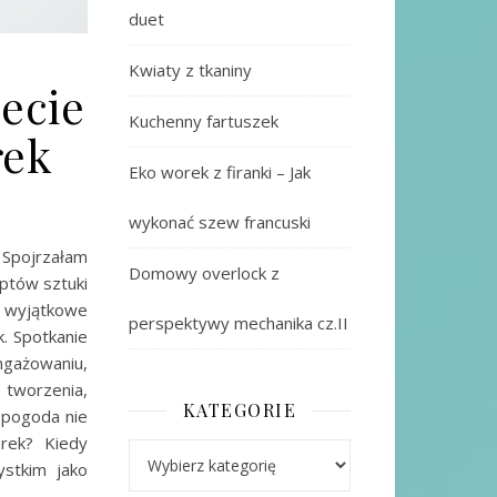
duet
Kwiaty z tkaniny
zecie
Kuchenny fartuszek
rek
Eko worek z firanki – Jak
wykonać szew francuski
 Spojrzałam
Domowy overlock z
ptów sztuki
o wyjątkowe
perspektywy mechanika cz.II
. Spotkanie
ngażowaniu,
 tworzenia,
KATEGORIE
e pogoda nie
erek? Kiedy
Kategorie
stkim jako