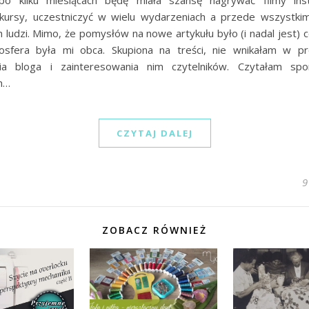
po kilku miesiącach będę miała szansę nagrywać filmy ins
kursy, uczestniczyć w wielu wydarzeniach a przede wszystk
 ludzi. Mimo, że pomysłów na nowe artykułu było (i nadal jest) c
sfera była mi obca. Skupiona na treści, nie wnikałam w p
ia bloga i zainteresowania nim czytelników. Czytałam sp
h…
CZYTAJ DALEJ
9
ZOBACZ RÓWNIEŻ