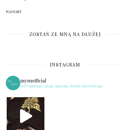
Kontakt
ZOSTAŃ ZE MNĄ NA DŁUŻEJ
INSTAGRAM
myouofficial
✂️Projektuje, szyję, opisuje, dziele się na blogu.