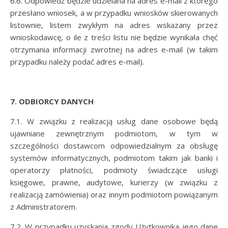
6.6. Odpowiedź będzie udzielana na adres e-mail z którego
przesłano wniosek, a w przypadku wniosków skierowanych
listownie, listem zwykłym na adres wskazany przez
wnioskodawcę, o ile z treści listu nie będzie wynikała chęć
otrzymania informacji zwrotnej na adres e-mail (w takim
przypadku należy podać adres e-mail).
7. ODBIORCY DANYCH
7.1. W związku z realizacją usług dane osobowe będą
ujawniane zewnętrznym podmiotom, w tym w
szczególności dostawcom odpowiedzialnym za obsługę
systemów informatycznych, podmiotom takim jak banki i
operatorzy płatności, podmioty świadczące usługi
księgowe, prawne, audytowe, kurierzy (w związku z
realizacją zamówienia) oraz innym podmiotom powiązanym
z Administratorem.
7.2. W przypadku uzyskania zgody Użytkownika jego dane