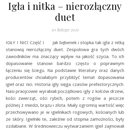
Igła i nitka – nierozłączny
duet
10 lutego 2021
IGŁY I NICI Część I Jak bębenek i stopka tak igła z nitką
stanowią nierozłączny duet. Zespołowa gra tych dwóch
zawodników ma znaczący wpływ na jakość szycia. To ich
dopasowanie stanowi bardzo często o poprawnym
łączeniu się ściegu. Na podstawie literatury oraz danych
producentów chciałabym przybliżyć temat dopasowania
igieł oraz nici. Historia igły sięga czasów prehistorycznych.
Nasi praojcowie wyrabiali początkowo igły z kolców drzew,
kości zwierząt, ości rybich, potem z rogów a jeszcze
później z miedzi, brązu i złota. Miały ogromną wartość więc
przechowywano je w igielnikach rogowych, kościanych lub
ze skóry. Igielniki te, zależnie od stopnia zamożności, były
ozdabiane. W średniowieczu wytwarzaniem igieł zajmowali