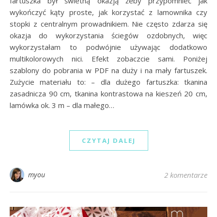
fartuszka był świetną okazją żeby przypomnieć jak
wykończyć kąty proste, jak korzystać z lamownika czy
stopki z centralnym prowadnikiem. Nie często zdarza się
okazja do wykorzystania ściegów ozdobnych, więc
wykorzystałam to podwójnie używając dodatkowo
multikolorowych nici. Efekt zobaczcie sami. Poniżej
szablony do pobrania w PDF na duży i na mały fartuszek.
Zużycie materiału to: – dla dużego fartuszka: tkanina
zasadnicza 90 cm, tkanina kontrastowa na kieszeń 20 cm,
lamówka ok. 3 m – dla małego…
CZYTAJ DALEJ
myou
2 komentarze