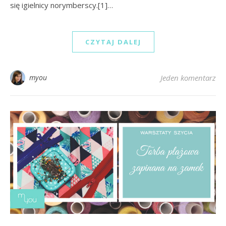
się igielnicy norymberscy.[1]…
CZYTAJ DALEJ
myou
Jeden komentarz