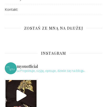
Kontakt
ZOSTAŃ ZE MNĄ NA DŁUŻEJ
INSTAGRAM
myouofficial
✂️Projektuje, szyję, opisuje, dziele się na blogu.