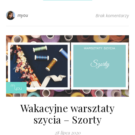
myou
Brak komentarzy
Wakacyjne warsztaty
szycia – Szorty
28 lipca 2020