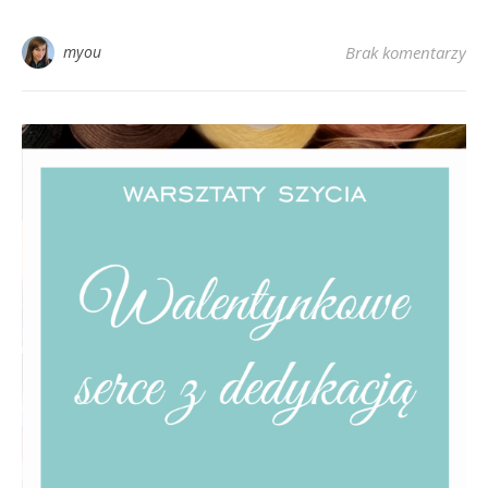
myou
Brak komentarzy