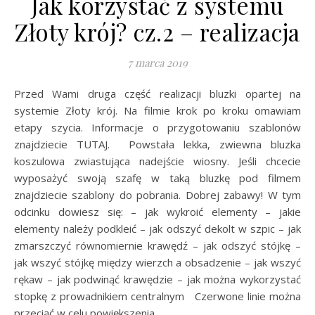
Jak korzystać z systemu
Złoty krój? cz.2 – realizacja
7 marca 2019
Przed Wami druga część realizacji bluzki opartej na
systemie Złoty krój. Na filmie krok po kroku omawiam
etapy szycia. Informacje o przygotowaniu szablonów
znajdziecie TUTAJ. Powstała lekka, zwiewna bluzka
koszulowa zwiastująca nadejście wiosny. Jeśli chcecie
wyposażyć swoją szafę w taką bluzkę pod filmem
znajdziecie szablony do pobrania. Dobrej zabawy! W tym
odcinku dowiesz się: – jak wykroić elementy – jakie
elementy należy podkleić – jak odszyć dekolt w szpic – jak
zmarszczyć równomiernie krawędź – jak odszyć stójkę –
jak wszyć stójkę między wierzch a obsadzenie – jak wszyć
rękaw – jak podwinąć krawędzie – jak można wykorzystać
stopkę z prowadnikiem centralnym Czerwone linie można
przeciąć w celu powiększenia…