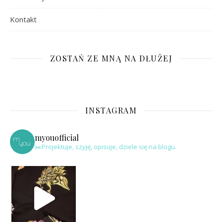
Kontakt
ZOSTAŃ ZE MNĄ NA DŁUŻEJ
INSTAGRAM
myouofficial
✂️Projektuje, szyję, opisuje, dziele się na blogu.