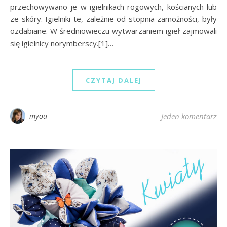
przechowywano je w igielnikach rogowych, kościanych lub
ze skóry. Igielniki te, zależnie od stopnia zamożności, były
ozdabiane. W średniowieczu wytwarzaniem igieł zajmowali
się igielnicy norymberscy.[1]…
CZYTAJ DALEJ
myou
Jeden komentarz