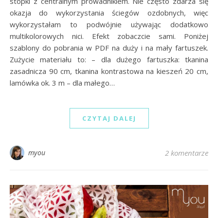
stopki z centralnym prowadnikiem. Nie często zdarza się
okazja do wykorzystania ściegów ozdobnych, więc
wykorzystałam to podwójnie używając dodatkowo
multikolorowych nici. Efekt zobaczcie sami. Poniżej
szablony do pobrania w PDF na duży i na mały fartuszek.
Zużycie materiału to: – dla dużego fartuszka: tkanina
zasadnicza 90 cm, tkanina kontrastowa na kieszeń 20 cm,
lamówka ok. 3 m – dla małego…
CZYTAJ DALEJ
myou
2 komentarze