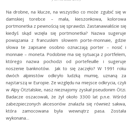
Na drobne, na klucze, na wszystko co może zgubić się w
damskiej torebce – mała, kieszonkowa, kolorowa
portmonetka z pewnością się sprawdzi. Zastanawialiście się
kiedyś skąd wzięła się portmonetka? Nazwa sugeruje
powiązania z francuskim słowem porte-monnaie, gdzie
słowa te zapisane osobno oznaczają porter – nosić i
monnaie – moneta. Podobnie ma się sytuacja z portfelem,
którego nazwa pochodzi od portefeuille i sugeruje
noszenie banknotów. Jak to się zaczęło? W 1991 roku
dwóch alpinistów odkryło ludzką mumię, uznaną za
najstarszą w Europie. Ze względu na miejsce odkrycia, czyli
w Alpy Ötztalskie, nasz nieznajomy zyskał pseudonim Ötzi.
Badacze oszacowali, że żył około 3300 lat p.n.e. Wśród
zabezpieczonych akcesoriów znalazła się również sakwa,
która zamocowana była wewnątrz pasa. Została
wykonana…