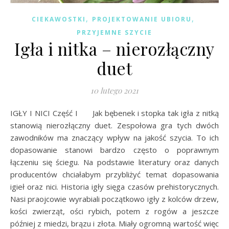
,
,
CIEKAWOSTKI
PROJEKTOWANIE UBIORU
PRZYJEMNE SZYCIE
Igła i nitka – nierozłączny
duet
10 lutego 2021
IGŁY I NICI Część I Jak bębenek i stopka tak igła z nitką
stanowią nierozłączny duet. Zespołowa gra tych dwóch
zawodników ma znaczący wpływ na jakość szycia. To ich
dopasowanie stanowi bardzo często o poprawnym
łączeniu się ściegu. Na podstawie literatury oraz danych
producentów chciałabym przybliżyć temat dopasowania
igieł oraz nici. Historia igły sięga czasów prehistorycznych.
Nasi praojcowie wyrabiali początkowo igły z kolców drzew,
kości zwierząt, ości rybich, potem z rogów a jeszcze
później z miedzi, brązu i złota. Miały ogromną wartość więc