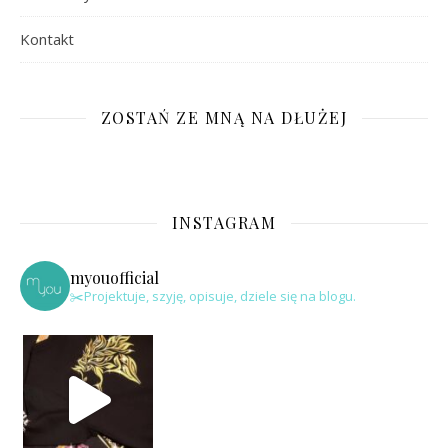
Kontakt
ZOSTAŃ ZE MNĄ NA DŁUŻEJ
INSTAGRAM
myouofficial
✂️Projektuje, szyję, opisuje, dziele się na blogu.