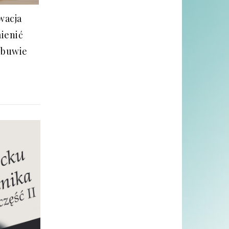
wacja
mienić
obuwie