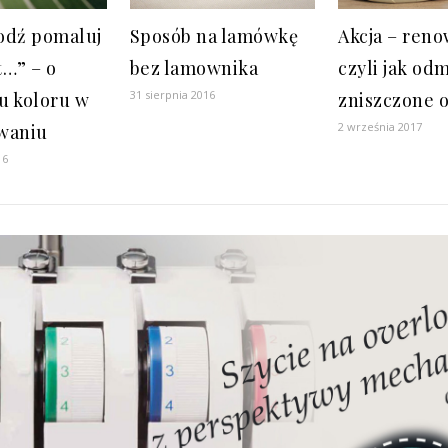
odź pomaluj
Sposób na lamówkę
Akcja – reno
t…” – o
bez lamownika
czyli jak od
31 sierpnia 2016
u koloru w
zniszczone 
2 września 2017
waniu
16