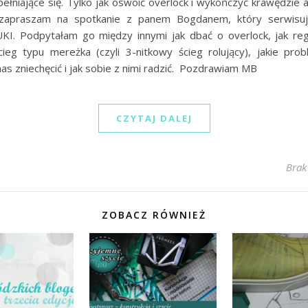
pełniające się. Tylko jak oswoić overlock i wykończyć krawędzie a
zapraszam na spotkanie z panem Bogdanem, który serwis
KI. Podpytałam go między innymi jak dbać o overlock, jak reg
cieg typu mereżka (czyli 3-nitkowy ścieg rolujący), jakie pr
s zniechęcić i jak sobie z nimi radzić. Pozdrawiam MB
CZYTAJ DALEJ
Brak
ZOBACZ RÓWNIEŻ