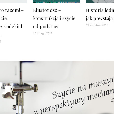
to razem! –
Biustonosz –
Historia jedn
ecie
konstrukcja i szycie
jak powstają
19 kwietnia 2016
e Łódzkich
od podstaw
16 lutego 2018
k
7