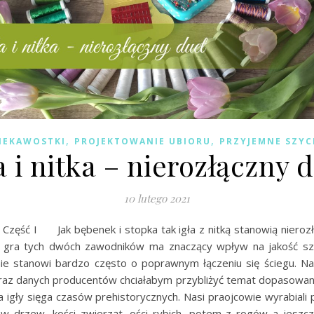
,
,
IEKAWOSTKI
PROJEKTOWANIE UBIORU
PRZYJEMNE SZYC
a i nitka – nierozłączny 
10 lutego 2021
 Część I Jak bębenek i stopka tak igła z nitką stanowią nieroz
gra tych dwóch zawodników ma znaczący wpływ na jakość szy
e stanowi bardzo często o poprawnym łączeniu się ściegu. N
oraz danych producentów chciałabym przybliżyć temat dopasowani
ria igły sięga czasów prehistorycznych. Nasi praojcowie wyrabial
ców drzew, kości zwierząt, ości rybich, potem z rogów a jeszcz