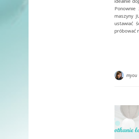
idealnie do
Ponownie 
maszyny JU
ustawiać ś
próbować na
myou