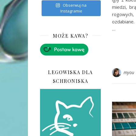
Obserwuj na
miedzi, br
Instagramie
rogowych, k
ozdabiane. 
…
MOŻE KAWA?
LEGOWISKA DLA
myou
SCHRONISKA