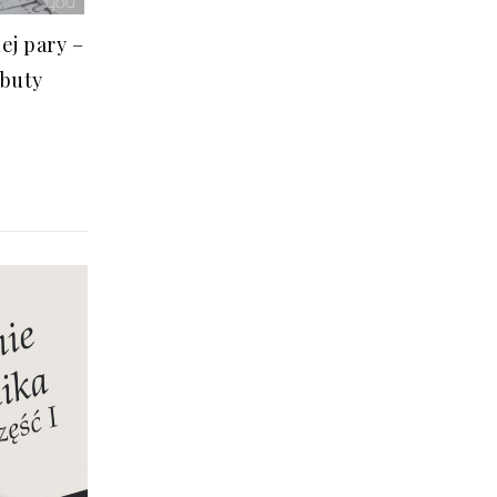
ej pary –
 buty