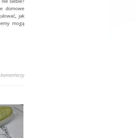
 nie siebie?
uje domowe
ulować, jak
oblemy mogą
 komentarzy