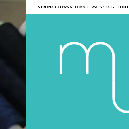
STRONA GŁÓWNA
O MNIE
WARSZTATY
KONT