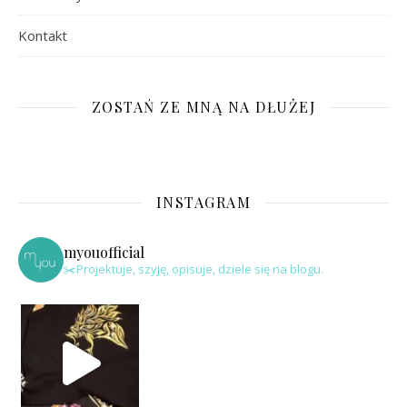
Kontakt
ZOSTAŃ ZE MNĄ NA DŁUŻEJ
INSTAGRAM
myouofficial
✂️Projektuje, szyję, opisuje, dziele się na blogu.