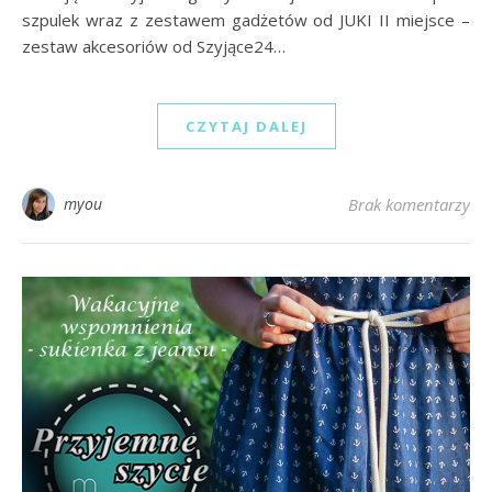
szpulek wraz z zestawem gadżetów od JUKI II miejsce –
zestaw akcesoriów od Szyjące24…
CZYTAJ DALEJ
myou
Brak komentarzy