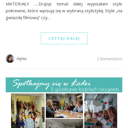
MATERIAŁY …..Drążąc temat dalej wypisałam style
pokrewne, które wpisują się w wybraną stylistykę. Style „na
gwiazdę filmową” czy…
CZYTAJ DALEJ
myou
2 komentarze