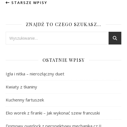
STARSZE WPISY
ZNAJDŹ TO CZEGO SZUKASZ…
OSTATNIE WPISY
Igła i nitka – nierozłączny duet
Kwiaty z tkaniny
Kuchenny fartuszek
Eko worek z firanki – Jak wykonać szew francuski
Domowy overlock z perspektywy mechanika cz.II