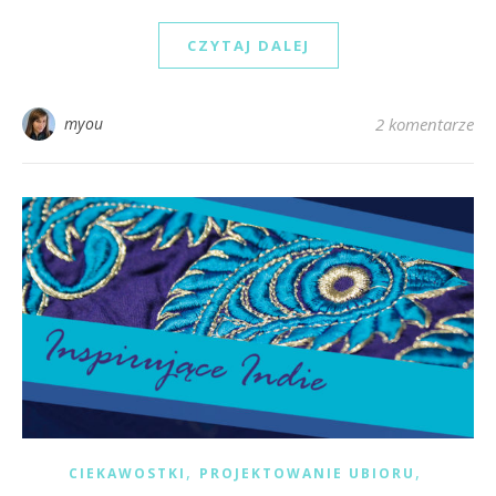
CZYTAJ DALEJ
myou
2 komentarze
,
,
CIEKAWOSTKI
PROJEKTOWANIE UBIORU