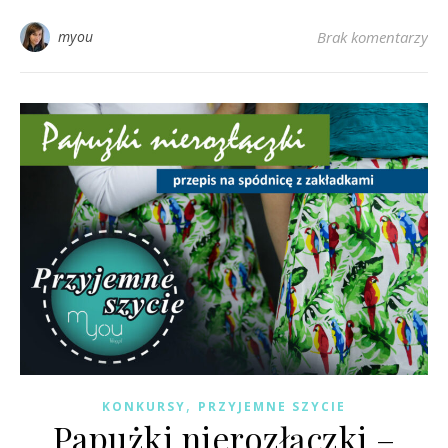
myou
Brak komentarzy
,
KONKURSY
PRZYJEMNE SZYCIE
Papużki nierozłączki –