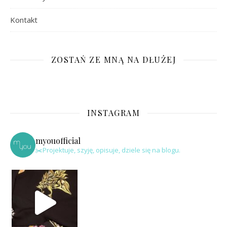
Kontakt
ZOSTAŃ ZE MNĄ NA DŁUŻEJ
INSTAGRAM
myouofficial
✂️Projektuje, szyję, opisuje, dziele się na blogu.