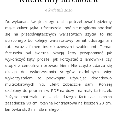
9 kwietnia 2020
Do wykonana świątecznego ciacha potrzebować będziemy
mąkę, cukier, jajka…i fartuszek! Choć nie mogliśmy spotkać
się na przedświątecznych warsztatach szycia to nic
straconego bo kolejny warsztatowy temat udostępniam
tutaj wraz z filmem instruktażowym i szablonami. Temat
fartuszka był świetną okazją żeby przypomnieć jak
wykończyć kąty proste, jak korzystać z lamownika czy
stopki z centralnym prowadnikiem. Nie często zdarza się
okazja do wykorzystania ściegów ozdobnych, więc
wykorzystałam to podwójnie używając dodatkowo
multikolorowych nici. Efekt zobaczcie sami. Poniżej
szablony do pobrania w PDF na duży i na mały fartuszek.
Zużycie materiału to: – dla dużego fartuszka: tkanina
zasadnicza 90 cm, tkanina kontrastowa na kieszeń 20 cm,
lamówka ok. 3 m – dla małego…