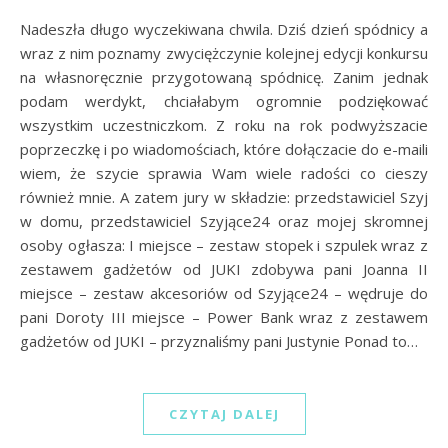
Nadeszła długo wyczekiwana chwila. Dziś dzień spódnicy a
wraz z nim poznamy zwyciężczynie kolejnej edycji konkursu
na własnoręcznie przygotowaną spódnicę. Zanim jednak
podam werdykt, chciałabym ogromnie podziękować
wszystkim uczestniczkom. Z roku na rok podwyższacie
poprzeczkę i po wiadomościach, które dołączacie do e-maili
wiem, że szycie sprawia Wam wiele radości co cieszy
również mnie. A zatem jury w składzie: przedstawiciel Szyj
w domu, przedstawiciel Szyjące24 oraz mojej skromnej
osoby ogłasza: I miejsce – zestaw stopek i szpulek wraz z
zestawem gadżetów od JUKI zdobywa pani Joanna II
miejsce – zestaw akcesoriów od Szyjące24 – wędruje do
pani Doroty III miejsce – Power Bank wraz z zestawem
gadżetów od JUKI – przyznaliśmy pani Justynie Ponad to…
CZYTAJ DALEJ