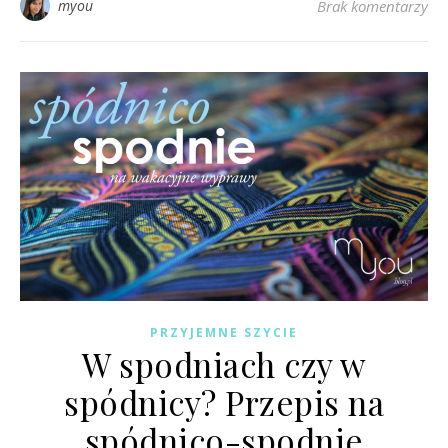
myou
Brak komentarzy
PRZYJEMNE SZYCIE
W spodniach czy w
spódnicy? Przepis na
spódnico-spodnie