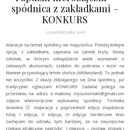
spódnica z zakładkami –
KONKURS
15 października 2018
Wariacje na temat spódnicy nie mają końca. Poniżej kolejna
opcja, z zakładkami, zapinana na zamek kryty. Nowy
odcinek, w którym odnajdziecie wiele wzmianek o
ciekawych akcesoriach, szablon do pobrania i wzór na
tkaninie przywołujący letnie słońce (Włóknoland). To jednak
nie wszystko. Z okazji zbliżającego się Dnia Spódnicy, już
tradycyjnie ogłaszam KONKURS! Zadanie polega na
przesłaniu na adres e-mailowy myou.kontakt@gmail.com
zdjęcia własnoręcznie wykonanej spódnicy. Technika
dowolna 🙂 Inspiracje z poprzednich edycji znajdziecie
tutaj: I edycja, II edycja, III edycja. Serdecznie Was
zachęcam do udziału, tym bardziej, że na zwycięzców
czekają atrakcyjne nagrody! I miejsce – zestaw stopek i