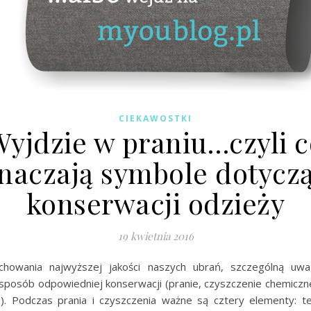
CIEKAWOSTKI
Wyjdzie w praniu…czyli c
naczają symbole dotycz
konserwacji odzieży
19 kwietnia 2016
chowania najwyższej jakości naszych ubrań, szczególną uw
 sposób odpowiedniej konserwacji (pranie, czyszczenie chemiczne
). Podczas prania i czyszczenia ważne są cztery elementy: t