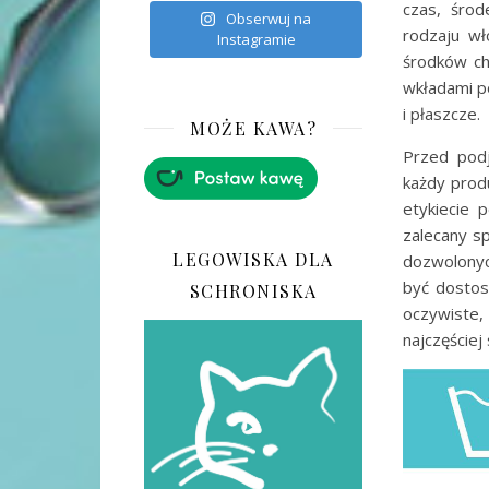
czas, środ
Obserwuj na
rodzaju wł
Instagramie
środków ch
wkładami po
i płaszcze.
MOŻE KAWA?
Przed podj
każdy prod
etykiecie 
zalecany s
LEGOWISKA DLA
dozwolonyc
być dostos
SCHRONISKA
oczywiste,
najczęściej