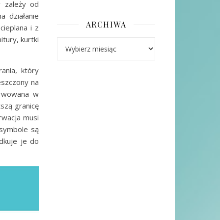
y zależy od
a działanie
ARCHIWA
ieplana i z
tury, kurtki
Archiwa
ania, który
eszczony na
serwowana w
szą granicę
rwacja musi
 symbole są
dkuje je do