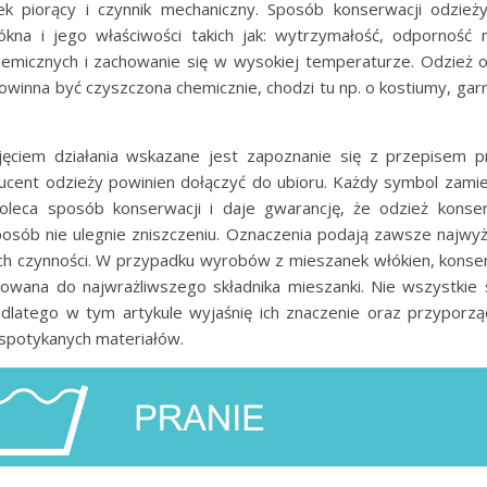
ek piorący i czynnik mechaniczny. Sposób konserwacji odzież
ókna i jego właściwości takich jak: wytrzymałość, odporność n
emicznych i zachowanie się w wysokiej temperaturze. Odzież oc
winna być czyszczona chemicznie, chodzi tu np. o kostiumy, garni
ęciem działania wskazane jest zapoznanie się z przepisem pr
ucent odzieży powinien dołączyć do ubioru. Każdy symbol zami
poleca sposób konserwacji i daje gwarancję, że odzież kon
posób nie ulegnie zniszczeniu. Oznaczenia podają zawsze najwyż
h czynności. W przypadku wyrobów z mieszanek włókien, konse
owana do najwrażliwszego składnika mieszanki. Nie wszystkie
 dlatego w tym artykule wyjaśnię ich znaczenie oraz przyporzą
 spotykanych materiałów.