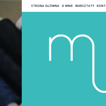
STRONA GŁÓWNA
O MNIE
WARSZTATY
KONT