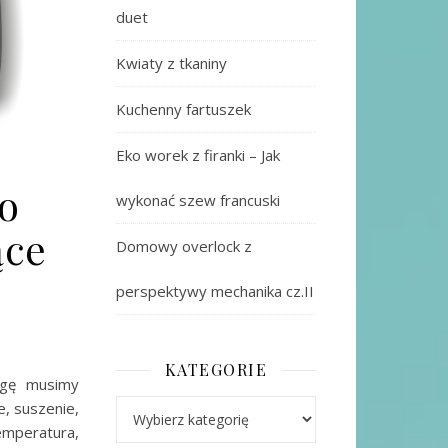
duet
Kwiaty z tkaniny
Kuchenny fartuszek
Eko worek z firanki – Jak
o
wykonać szew francuski
ące
Domowy overlock z
perspektywy mechanika cz.II
KATEGORIE
agę musimy
Kategorie
, suszenie,
emperatura,