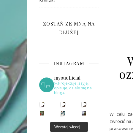
Kontakt
ZOSTAŃ ZE MNĄ NA
DŁUŻEJ
INSTAGRAM
oz
myouofficial
✂️Projektuje, szyję,
opisuje, dziele się na
blogu.
W celu za
zwrócić na
Wczytaj więcej...
prasowanie