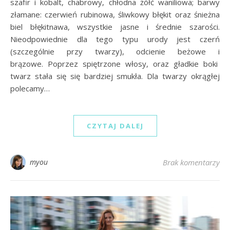
szafir i kobalt, chabrowy, chłodna żółć waniliowa; barwy
złamane: czerwień rubinowa, śliwkowy błękit oraz śnieżna
biel błękitnawa, wszystkie jasne i średnie szarości.
Nieodpowiednie dla tego typu urody jest czerń
(szczególnie przy twarzy), odcienie beżowe i
brązowe. Poprzez spiętrzone włosy, oraz gładkie boki
twarz stała się się bardziej smukła. Dla twarzy okrągłej
polecamy…
CZYTAJ DALEJ
myou
Brak komentarzy