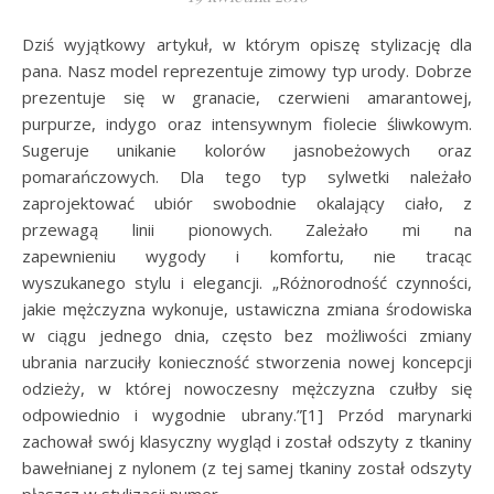
Dziś wyjątkowy artykuł, w którym opiszę stylizację dla
pana. Nasz model reprezentuje zimowy typ urody. Dobrze
prezentuje się w granacie, czerwieni amarantowej,
purpurze, indygo oraz intensywnym fiolecie śliwkowym.
Sugeruje unikanie kolorów jasnobeżowych oraz
pomarańczowych. Dla tego typ sylwetki należało
zaprojektować ubiór swobodnie okalający ciało, z
przewagą linii pionowych. Zależało mi na
zapewnieniu wygody i komfortu, nie tracąc
wyszukanego stylu i elegancji. „Różnorodność czynności,
jakie mężczyzna wykonuje, ustawiczna zmiana środowiska
w ciągu jednego dnia, często bez możliwości zmiany
ubrania narzuciły konieczność stworzenia nowej koncepcji
odzieży, w której nowoczesny mężczyzna czułby się
odpowiednio i wygodnie ubrany.”[1] Przód marynarki
zachował swój klasyczny wygląd i został odszyty z tkaniny
bawełnianej z nylonem (z tej samej tkaniny został odszyty
płaszcz w stylizacji numer…