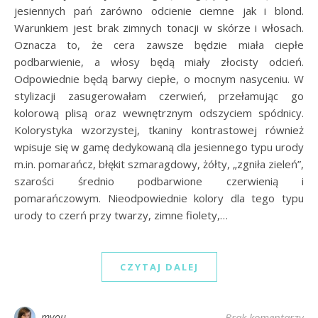
jesiennych pań zarówno odcienie ciemne jak i blond.
Warunkiem jest brak zimnych tonacji w skórze i włosach.
Oznacza to, że cera zawsze będzie miała ciepłe
podbarwienie, a włosy będą miały złocisty odcień.
Odpowiednie będą barwy ciepłe, o mocnym nasyceniu. W
stylizacji zasugerowałam czerwień, przełamując go
kolorową plisą oraz wewnętrznym odszyciem spódnicy.
Kolorystyka wzorzystej, tkaniny kontrastowej również
wpisuje się w gamę dedykowaną dla jesiennego typu urody
m.in. pomarańcz, błękit szmaragdowy, żółty, „zgniła zieleń”,
szarości średnio podbarwione czerwienią i
pomarańczowym. Nieodpowiednie kolory dla tego typu
urody to czerń przy twarzy, zimne fiolety,…
CZYTAJ DALEJ
myou
Brak komentarzy