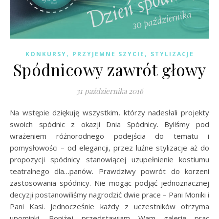
,
,
KONKURSY
PRZYJEMNE SZYCIE
STYLIZACJE
Spódnicowy zawrót głowy
31 października 2016
Na wstępie dziękuję wszystkim, którzy nadesłali projekty
swoich spódnic z okazji Dnia Spódnicy. Byliśmy pod
wrażeniem różnorodnego podejścia do tematu i
pomysłowości – od elegancji, przez luźne stylizacje aż do
propozycji spódnicy stanowiącej uzupełnienie kostiumu
teatralnego dla…panów. Prawdziwy powrót do korzeni
zastosowania spódnicy. Nie mogąc podjąć jednoznacznej
decyzji postanowiliśmy nagrodzić dwie prace – Pani Moniki i
Pani Kasi. Jednocześnie każdy z uczestników otrzyma
upominki. Poniżej przedstawiam Wam galerię prac