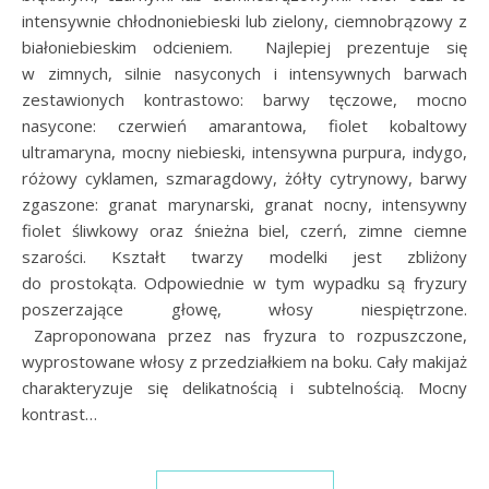
intensywnie chłodnoniebieski lub zielony, ciemnobrązowy z
białoniebieskim odcieniem. Najlepiej prezentuje się
w zimnych, silnie nasyconych i intensywnych barwach
zestawionych kontrastowo: barwy tęczowe, mocno
nasycone: czerwień amarantowa, fiolet kobaltowy
ultramaryna, mocny niebieski, intensywna purpura, indygo,
różowy cyklamen, szmaragdowy, żółty cytrynowy, barwy
zgaszone: granat marynarski, granat nocny, intensywny
fiolet śliwkowy oraz śnieżna biel, czerń, zimne ciemne
szarości. Kształt twarzy modelki jest zbliżony
do prostokąta. Odpowiednie w tym wypadku są fryzury
poszerzające głowę, włosy niespiętrzone.
Zaproponowana przez nas fryzura to rozpuszczone,
wyprostowane włosy z przedziałkiem na boku. Cały makijaż
charakteryzuje się delikatnością i subtelnością. Mocny
kontrast…