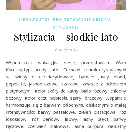
,
,
CIEKAWOSTKI
PROJEKTOWANIE UBIORU
STYLIZACJE
Stylizacja – słodkie lato
6 maja 2016
Wspominając wakacyjną sesję, przedstawiam Wam
Karolinę-typ urody lato. Cechami charakterystycznymi
są włosy o niezdecydowanej barwie: jasny blond,
popielate, jasnobrązowe, szarawe, zawsze z odcieniem
platynowym. Kolor skóry delikatny, biało różowy, chłodny
beżowy. Kolor oczu niebieski, szary, brązowy. Wspaniale
harmonizuje się z barwami chłodnymi, delikatnymi o małej
intensywności: barwy pastelowe, zieleń pistacjowa, róż
łososiowy, róż perłowy, liliowy, jasny błękit; barwy
tęczowe: czerwień malinowa, jasna purpura, delikatny