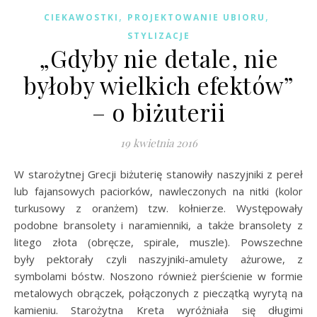
,
,
CIEKAWOSTKI
PROJEKTOWANIE UBIORU
STYLIZACJE
„Gdyby nie detale, nie
byłoby wielkich efektów”
– o biżuterii
19 kwietnia 2016
W starożytnej Grecji biżuterię stanowiły naszyjniki z pereł
lub fajansowych paciorków, nawleczonych na nitki (kolor
turkusowy z oranżem) tzw. kołnierze. Występowały
podobne bransolety i naramienniki, a także bransolety z
litego złota (obręcze, spirale, muszle). Powszechne
były pektorały czyli naszyjniki-amulety ażurowe, z
symbolami bóstw. Noszono również pierścienie w formie
metalowych obrączek, połączonych z pieczątką wyrytą na
kamieniu. Starożytna Kreta wyróżniała się długimi