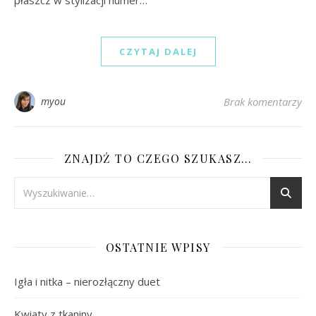
CZYTAJ DALEJ
myou
Brak komentarzy
ZNAJDŹ TO CZEGO SZUKASZ…
OSTATNIE WPISY
Igła i nitka – nierozłączny duet
Kwiaty z tkaniny