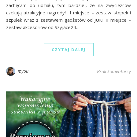
zachęcam do udziału, tym bardziej, że na zwycięzców
czekają atrakcyjne nagrody! I miejsce – zestaw stopek i
szpulek wraz z zestawem gadżetów od JUKI II miejsce –
zestaw akcesoriów od Szyjące24…
CZYTAJ DALEJ
myou
Brak komentarzy