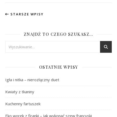
STARSZE WPISY
ZNAJDŹ TO CZEGO SZUKASZ…
OSTATNIE WPISY
Igła i nitka – nierozłączny duet
Kwiaty z tkaniny
Kuchenny fartuszek
Eko worek z firanki – Jak wykonać szew francuski