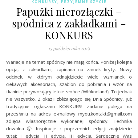
,
KONKURSY
PRZYJEMNE SZYCIE
Papużki nierozłączki –
spódnica z zakładkami –
KONKURS
15 października 2018
Wariacje na temat spódnicy nie mają końca. Poniżej kolejna
opcja, z zakładkami, zapinana na zamek kryty. Nowy
odcinek, w którym odnajdziecie wiele wzmianek o
ciekawych akcesoriach, szablon do pobrania i wzór na
tkaninie przywołujący letnie słońce (Włóknoland). To jednak
nie wszystko. Z okazji zbliżającego się Dnia Spódnicy, już
tradycyjnie ogłaszam KONKURS! Zadanie polega na
przesłaniu na adres e-mailowy myou.kontakt@gmail.com
zdjęcia własnoręcznie wykonanej spódnicy. Technika
dowolna 🙂 Inspiracje z poprzednich edycji znajdziecie
tutaj: I edycja, II edycja, III edycja. Serdecznie Was