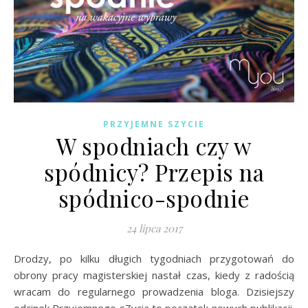
PRZYJEMNE SZYCIE
W spodniach czy w
spódnicy? Przepis na
spódnico-spodnie
24 lipca 2017
Drodzy, po kilku długich tygodniach przygotowań do
obrony pracy magisterskiej nastał czas, kiedy z radością
wracam do regularnego prowadzenia bloga. Dzisiejszy
odcinek Przyjemnego sZycia to początek nowych publikacji.