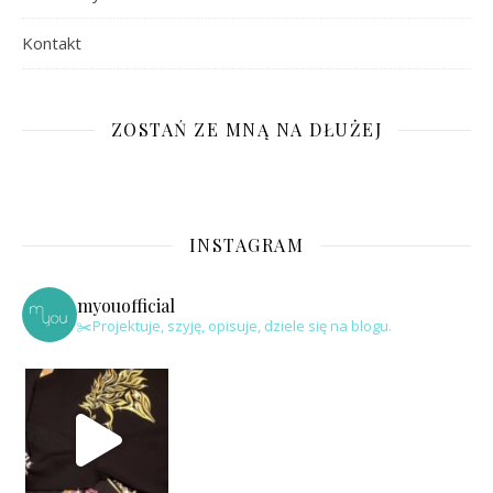
Kontakt
ZOSTAŃ ZE MNĄ NA DŁUŻEJ
INSTAGRAM
myouofficial
✂️Projektuje, szyję, opisuje, dziele się na blogu.