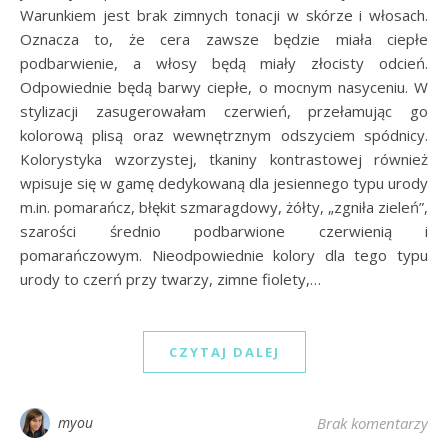
Warunkiem jest brak zimnych tonacji w skórze i włosach.
Oznacza to, że cera zawsze będzie miała ciepłe
podbarwienie, a włosy będą miały złocisty odcień.
Odpowiednie będą barwy ciepłe, o mocnym nasyceniu. W
stylizacji zasugerowałam czerwień, przełamując go
kolorową plisą oraz wewnętrznym odszyciem spódnicy.
Kolorystyka wzorzystej, tkaniny kontrastowej również
wpisuje się w gamę dedykowaną dla jesiennego typu urody
m.in. pomarańcz, błękit szmaragdowy, żółty, „zgniła zieleń”,
szarości średnio podbarwione czerwienią i
pomarańczowym. Nieodpowiednie kolory dla tego typu
urody to czerń przy twarzy, zimne fiolety,…
CZYTAJ DALEJ
myou
Brak komentarzy