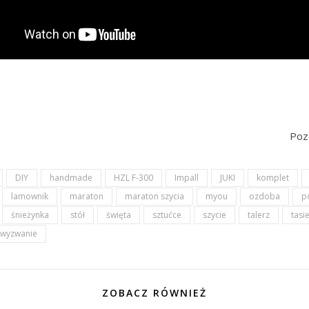
Poz
DIY
handmade
HZL F-300
Impall
JUKI
komplet
lamownik
maraton
maraton szycia
myou
ozdoba
p
śnieżynka
stół
święta
sztućce
szycie
talerz
tasi
wyzwanie
ZOBACZ RÓWNIEŻ