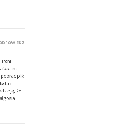
ODPOWIEDZ
 Pani
iście im
pobrać plik
katu i
adzieję, że
ałgosia