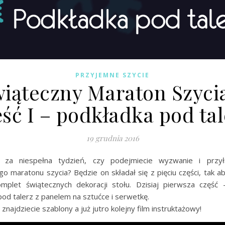
PRZYJEMNE SZYCIE
iąteczny Maraton Szyci
ęść I – podkładka pod tal
19 grudnia 2016
ż za niespełna tydzień, czy podejmiecie wyzwanie i przył
o maratonu szycia? Będzie on składał się z pięciu części, tak a
mplet świątecznych dekoracji stołu. Dzisiaj pierwsza część
od talerz z panelem na sztućce i serwetkę.
znajdziecie szablony a już jutro kolejny film instruktażowy!