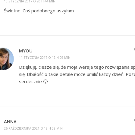
10 STYCZNIA 2017 O 20 H 44 MIN
Świetne. Coś podobnego uszyłam
MYOU
11 STYCZNIA 2017 O 12 H 09 MIN
Dziękuję, ciesze się, że moja wersja tego rozwiązania 
się. Dbałość o takie detale może umilić każdy dzień. Po
serdecznie 🙂
ANNA
26 PAŹDZIERNIKA 2021 O 18 H 38 MIN