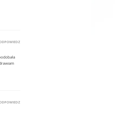
ODPOWIEDZ
spodobała
zdrawiam
ODPOWIEDZ