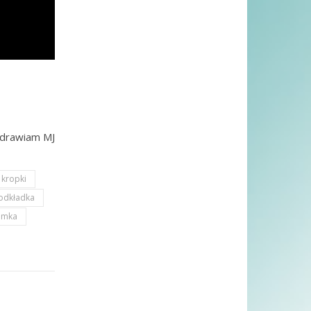
drawiam MJ
kropki
odkładka
emka