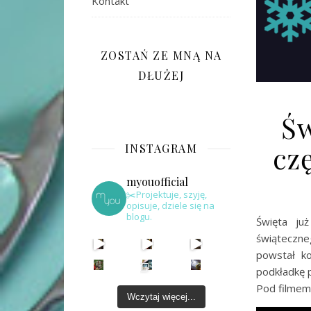
Kontakt
ZOSTAŃ ZE MNĄ NA
DŁUŻEJ
Św
cz
INSTAGRAM
myouofficial
✂️Projektuje, szyję,
opisuje, dziele się na
blogu.
Święta ju
świąteczneg
powstał ko
podkładkę p
Pod filmem 
Wczytaj więcej...