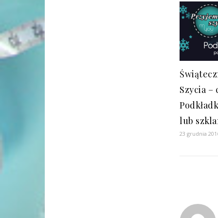
Świątecz
Szycia – 
Podkładk
lub szkl
23 grudnia 201