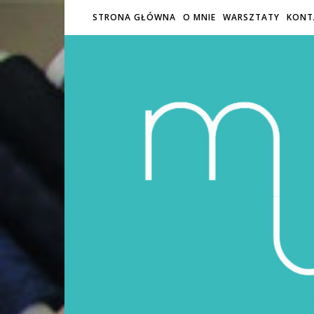
STRONA GŁÓWNA
O MNIE
WARSZTATY
KONT