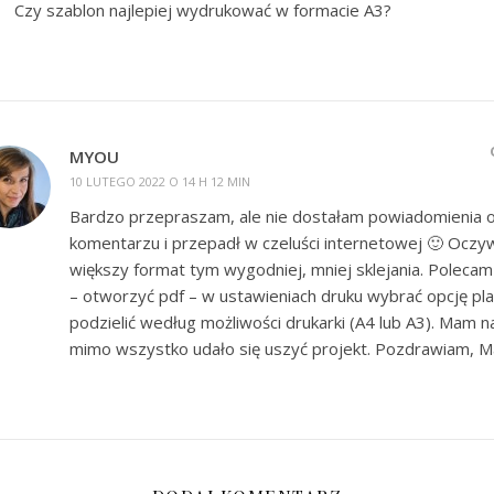
Czy szablon najlepiej wydrukować w formacie A3?
MYOU
10 LUTEGO 2022 O 14 H 12 MIN
Bardzo przepraszam, ale nie dostałam powiadomienia o
komentarzu i przepadł w czeluści internetowej 🙂 Oczyw
większy format tym wygodniej, mniej sklejania. Polecam 
– otworzyć pdf – w ustawieniach druku wybrać opcję pla
podzielić według możliwości drukarki (A4 lub A3). Mam n
mimo wszystko udało się uszyć projekt. Pozdrawiam, M