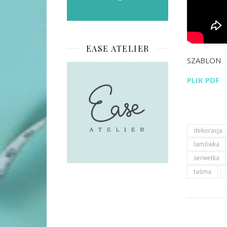
EASE ATELIER
SZABLON
PLIK PDF
dekoracja
lamówka
serwetka
taśma