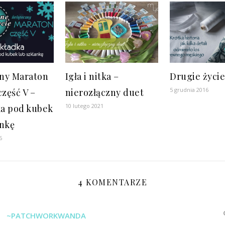
ny Maraton
Igła i nitka –
Drugie życie
5 grudnia 2016
część V –
nierozłączny duet
10 lutego 2021
a pod kubek
ankę
6
4 KOMENTARZE
~PATCHWORKWANDA