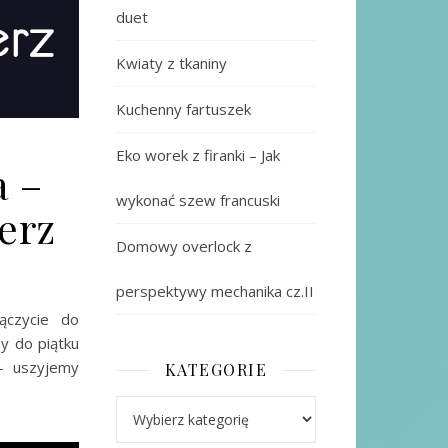
duet
Kwiaty z tkaniny
Kuchenny fartuszek
Eko worek z firanki – Jak
a –
wykonać szew francuski
erz
Domowy overlock z
perspektywy mechanika cz.II
ączycie do
by do piątku
 – uszyjemy
KATEGORIE
Kategorie