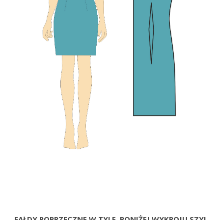
FAŁDY POPRZECZNE W TYLE, PONIŻEJ WYKROJU SZYI