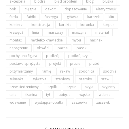
akcesoria
biodra
błąd problem
blog
bluzka
bok
ciągnie
dekolt
dopasowanie
elastyczność
fałda
fałdki
fastryga
główka
karczek
klin
kołnierz
konstrukcja
korekta
koronka
korpus
krawędź
linia
marszczy
maszyna
materiał
montaż
mydełko krawieckie
myou
nacinek
naprężenie
obwód
pacha
pasek
pochylona figura
podkrój
podkrój szyi
postawa sprężysta
projekt
prucie
przód
przymierzamy
ramię
rękaw
spódnica
spodnie
sukienka
sylwetka
szablony
szeroko
szew
szew siedzeniowy
szpilki
szycie
szyja
szyjemy
talia
tkanina
tył
upięcie
wąsko
wdanie
wdawanie
wystające łopatki
zaszewka
zaszewki