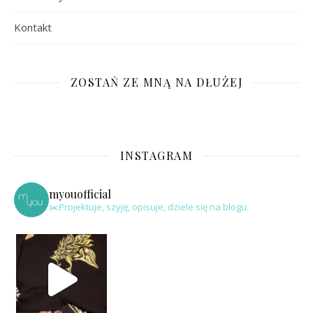
Kontakt
ZOSTAŃ ZE MNĄ NA DŁUŻEJ
INSTAGRAM
myouofficial
✂️Projektuje, szyję, opisuje, dziele się na blogu.