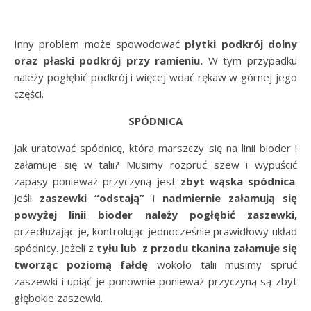
Inny problem może spowodować
płytki podkrój dolny
oraz płaski podkrój przy ramieniu.
W tym przypadku
należy pogłębić podkrój i więcej wdać rękaw w górnej jego
części.
SPÓDNICA
Jak uratować spódnicę, która marszczy się na linii bioder i
załamuje się w talii? Musimy rozpruć szew i wypuścić
zapasy ponieważ przyczyną jest
zbyt wąska spódnica
.
Jeśli
zaszewki “odstają”
i
nadmiernie załamują się
powyżej linii bioder należy pogłębić zaszewki,
przedłużając je, kontrolując jednocześnie prawidłowy układ
spódnicy. Jeżeli z
tyłu lub z przodu tkanina załamuje się
tworząc poziomą fałdę
wokoło talii musimy spruć
zaszewki i upiąć je ponownie ponieważ przyczyną są zbyt
głębokie zaszewki.