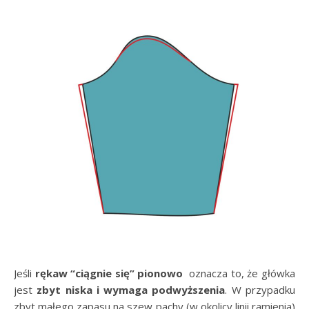
Jeśli
rękaw “ciągnie się” pionowo
oznacza to, że główka
jest
zbyt niska i wymaga podwyższenia
. W przypadku
zbyt małego zapasu na szew pachy (w okolicy linii ramienia)