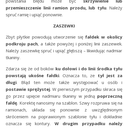
powstania błędu może być
skrzywienie lub
przemieszczenie linii ramion przodu, lub tyłu
. Należy
spruć ramię i upiąć ponownie.
ZASZEWKI
Zbyt płytkie powodują utworzenie się
fałdek w okolicy
podkroju pach
, a także powyżej i poniżej linii zaszewek.
Należy zaszewkę spruć i upiąć głębszą – likwidując nadmiar
tkaniny.
Zdarza się że od boków
ku dołowi i do linii środka tyłu
powstają ukośne fałdki
. Oznacza to, ze
tył jest za
długi
. Błąd ten może także występować u osób i
postawie sprężystej
. W pierwszym przypadku skraca się
go przez upięcie nadmiaru tkaniny w jedną
poprzeczną
fałdę
. Korektę nanosimy na szablon. Szwy rozpruwa się na
ramionach, układa się ponownie z uwzględnionym
skróceniem na poprawionym szablonie tyłu i dokładnie
oznacza się kontury.
W drugim przypadku należy