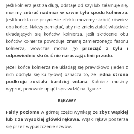
Jeśli kołnierz jest za długi, odstaje od szyi lub załamuje się,
musimy
zebrać nadmiar w szwie tyłu spodu kołnierza
.
Jeśli korekta nie przyniesie efektu możemy skrócić również
oba końce. Należy pamiętać, aby nie zniekształcić właściwie
układających się końców kołnierza. Jeśli skrócenie obu
końców kołnierza powoduje zmianę zamierzonego fasonu
kołnierza, wówczas można go
przeciąć z tyłu i
odpowiednio skrócić nie naruszając linii przodu.
Jeżeli końce kołnierza nie układają się prawidłowo (jeden z
nich odchyla się ku tyłowi) oznacza to, że je
dna strona
podkroju została bardziej wdana
. Kołnierz musimy
wypruć, ponownie upiąć i sprawdzić na figurze.
RĘKAWY
Fałdy poziome
w górnej części wynikają ze
zbyt wąskiej
lub z za wysokiej główki rękawa.
Wąski rękaw poszerza
się przez wypuszczenie szwów.