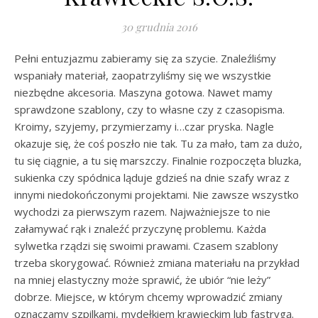
30 grudnia 2016
Pełni entuzjazmu zabieramy się za szycie. Znaleźliśmy
wspaniały materiał, zaopatrzyliśmy się we wszystkie
niezbędne akcesoria. Maszyna gotowa. Nawet mamy
sprawdzone szablony, czy to własne czy z czasopisma.
Kroimy, szyjemy, przymierzamy i…czar pryska. Nagle
okazuje się, że coś poszło nie tak. Tu za mało, tam za dużo,
tu się ciągnie, a tu się marszczy. Finalnie rozpoczęta bluzka,
sukienka czy spódnica ląduje gdzieś na dnie szafy wraz z
innymi niedokończonymi projektami. Nie zawsze wszystko
wychodzi za pierwszym razem. Najważniejsze to nie
załamywać rąk i znaleźć przyczynę problemu. Każda
sylwetka rządzi się swoimi prawami. Czasem szablony
trzeba skorygować. Również zmiana materiału na przykład
na mniej elastyczny może sprawić, że ubiór “nie leży”
dobrze. Miejsce, w którym chcemy wprowadzić zmiany
oznaczamy szpilkami, mydełkiem krawieckim lub fastrygą.