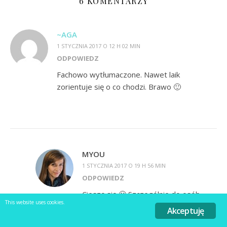
6 KOMENTARZY
~AGA
1 STYCZNIA 2017 O 12 H 02 MIN
ODPOWIEDZ
Fachowo wytłumaczone. Nawet laik
zorientuje się o co chodzi. Brawo 🙂
MYOU
1 STYCZNIA 2017 O 19 H 56 MIN
ODPOWIEDZ
Cieszę się 🙂 Szczególnie do osób
This website uses cookies.
początkujących chciałabym trafić, aby
Akceptuję
je zachęcić do szycia. Pozdrawiam i