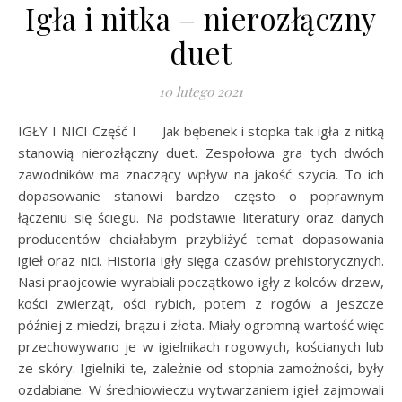
Igła i nitka – nierozłączny
duet
10 lutego 2021
IGŁY I NICI Część I Jak bębenek i stopka tak igła z nitką
stanowią nierozłączny duet. Zespołowa gra tych dwóch
zawodników ma znaczący wpływ na jakość szycia. To ich
dopasowanie stanowi bardzo często o poprawnym
łączeniu się ściegu. Na podstawie literatury oraz danych
producentów chciałabym przybliżyć temat dopasowania
igieł oraz nici. Historia igły sięga czasów prehistorycznych.
Nasi praojcowie wyrabiali początkowo igły z kolców drzew,
kości zwierząt, ości rybich, potem z rogów a jeszcze
później z miedzi, brązu i złota. Miały ogromną wartość więc
przechowywano je w igielnikach rogowych, kościanych lub
ze skóry. Igielniki te, zależnie od stopnia zamożności, były
ozdabiane. W średniowieczu wytwarzaniem igieł zajmowali