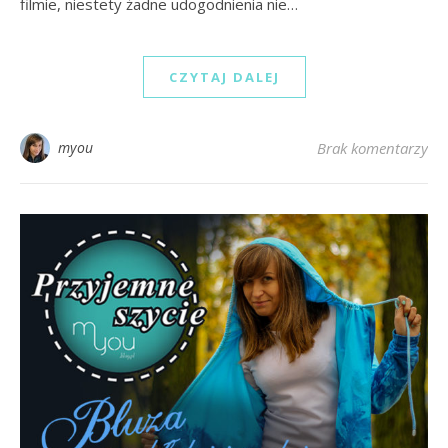
filmie, niestety żadne udogodnienia nie…
CZYTAJ DALEJ
myou
Brak komentarzy