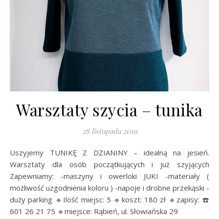
Warsztaty szycia – tunika
28 listopada 2019
Uszyjemy TUNIKĘ Z DZIANINY – idealną na jesień.
Warsztaty dla osób początkujących i już szyjących
Zapewniamy: -maszyny i owerloki JUKI -materiały (
możliwość uzgodnienia koloru ) -napoje i drobne przekąski -
duży parking 🔹Ilość miejsc: 5 🔹koszt: 180 zł 🔹zapisy: ☎️
601 26 21 75 🔹miejsce: Rąbień, ul. Słowiańska 29