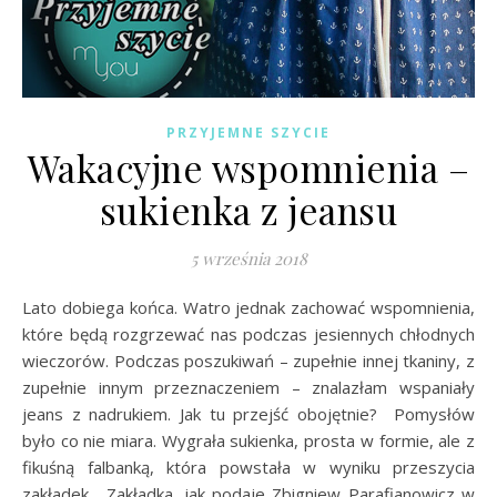
PRZYJEMNE SZYCIE
Wakacyjne wspomnienia –
sukienka z jeansu
5 września 2018
Lato dobiega końca. Watro jednak zachować wspomnienia,
które będą rozgrzewać nas podczas jesiennych chłodnych
wieczorów. Podczas poszukiwań – zupełnie innej tkaniny, z
zupełnie innym przeznaczeniem – znalazłam wspaniały
jeans z nadrukiem. Jak tu przejść obojętnie? Pomysłów
było co nie miara. Wygrała sukienka, prosta w formie, ale z
fikuśną falbanką, która powstała w wyniku przeszycia
zakładek. Zakładka, jak podaje Zbigniew Parafianowicz w