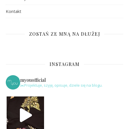
Kontakt
ZOSTAŃ ZE MNĄ NA DŁUŻEJ
INSTAGRAM
myouofficial
✂️Projektuje, szyję, opisuje, dziele się na blogu.