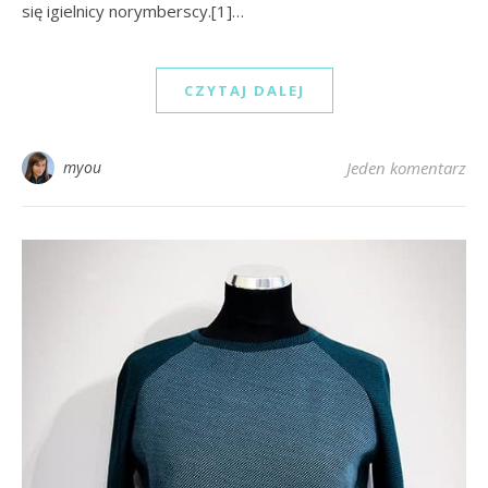
się igielnicy norymberscy.[1]…
CZYTAJ DALEJ
myou
Jeden komentarz