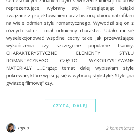
semestralnym zadaniem było stworzenie kolekcji ubiorów
reprezentującej wybrany styl. Przeglądając książki
związane z projektowaniem oraz historią ubioru natrafiłam
na wiele odmian stylu romantycznego. Wywodził się on z
różnych kultur i miał odmienny charakter. Udało mi się
wyselekcjonować wspólne cechy takie jak przeważające
wykończenia czy szczególne popularne tkaniny.
CHARAKTERYSTYCZNE ELEMENTY STYLU
ROMANTYCZNEGO CZĘSTO WYKORZYSTYWANE
MATERIAŁY …..Drążąc temat dalej wypisałam style
pokrewne, które wpisują się w wybraną stylistykę. Style „na
gwiazdę filmową” czy…
CZYTAJ DALEJ
myou
2 komentarze