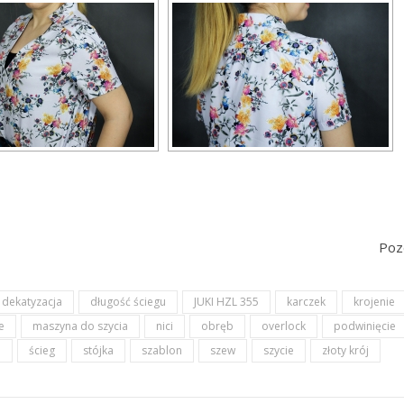
Poz
dekatyzacja
długość ściegu
JUKI HZL 355
karczek
krojenie
e
maszyna do szycia
nici
obręb
overlock
podwinięcie
e
ścieg
stójka
szablon
szew
szycie
złoty krój