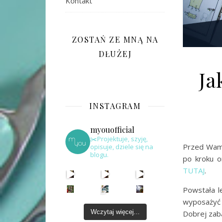
Kontakt
ZOSTAŃ ZE MNĄ NA
DŁUŻEJ
Ja
INSTAGRAM
myouofficial
✂️Projektuje, szyję,
Przed Wami 
opisuje, dziele się na
blogu.
po kroku o
TUTAJ
.
Powstała l
wyposażyć 
Wczytaj więcej...
Dobrej zab