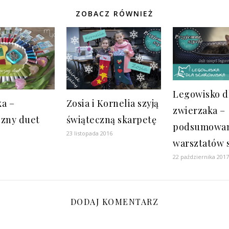
ZOBACZ RÓWNIEŻ
Legowisko d
ka –
Zosia i Kornelia szyją
zwierzaka –
czny duet
świąteczną skarpetę
podsumowa
23 listopada 2016
warsztatów 
22 października 201
DODAJ KOMENTARZ