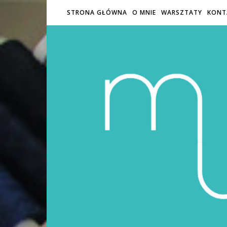
STRONA GŁÓWNA
O MNIE
WARSZTATY
KONT