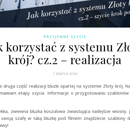
PRZYJEMNE SZYCIE
k korzystać z systemu Zł
krój? cz.2 – realizacja
7 marca 2019
druga część realizacji bluzki opartej na systemie Złoty krój. Na
mawiam etapy szycia. Informacje o przygotowaniu szablonów 
ekka, zwiewna bluzka koszulowa zwiastująca nadejście wiosny. Je
swoją szafę w taką bluzkę pod filmem znajdziecie szablony d
awy!