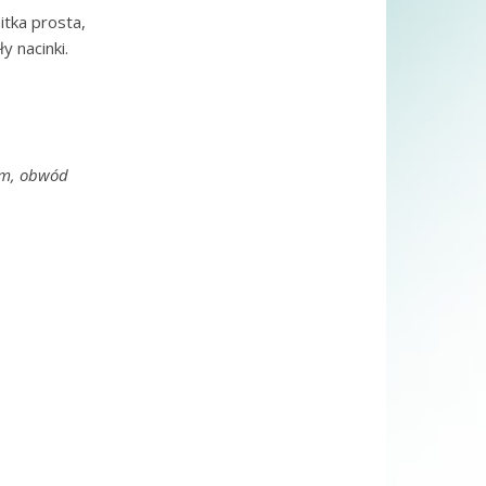
itka prosta,
y nacinki.
cm, obwód