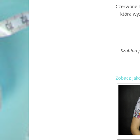
Czerwone li
która wyz
Szablon 
Zobacz jak