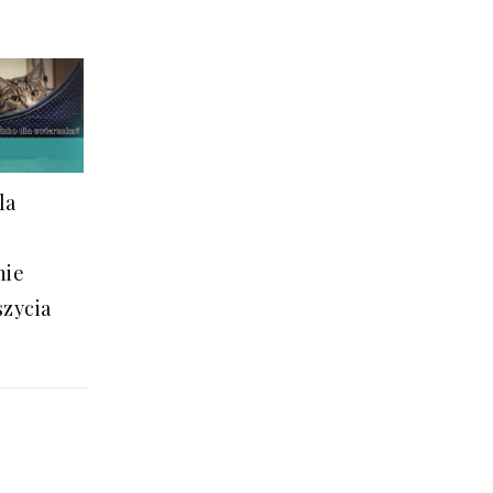
la
nie
szycia
7