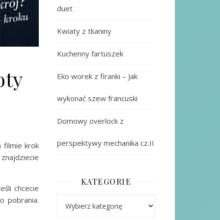
duet
Kwiaty z tkaniny
Kuchenny fartuszek
oty
Eko worek z firanki – Jak
wykonać szew francuski
Domowy overlock z
perspektywy mechanika cz.II
 filmie krok
znajdziecie
KATEGORIE
śli chcecie
o pobrania.
Kategorie