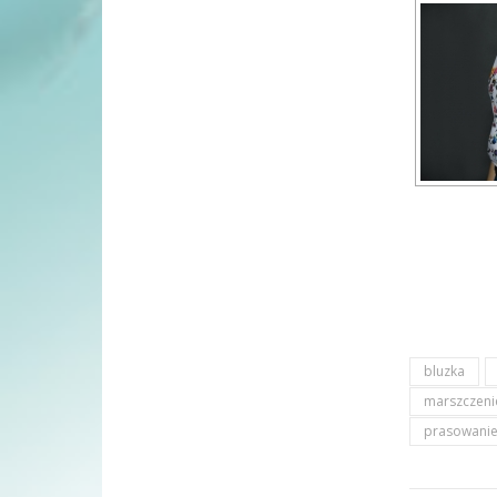
bluzka
marszczeni
prasowani