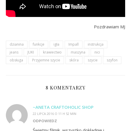
Pozdrawiam MJ
dzianina
funkcje
igła
Impall
instrukcja
jeans
JUKI
krawiectwo
maszyna
nici
obsługa
Przyjemne szycie
skóra
szycie
szyfon
8 KOMENTARZY
~ANETA CRAFTOHOLIC SHOP
22 LIPCA 2016 O 11 H 52 MIN
ODPOWIEDZ
Świetny filmik, wszystko dokładnie i