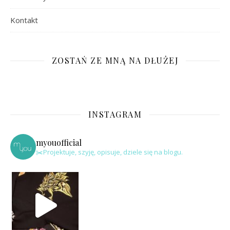
Kontakt
ZOSTAŃ ZE MNĄ NA DŁUŻEJ
INSTAGRAM
myouofficial
✂️Projektuje, szyję, opisuje, dziele się na blogu.