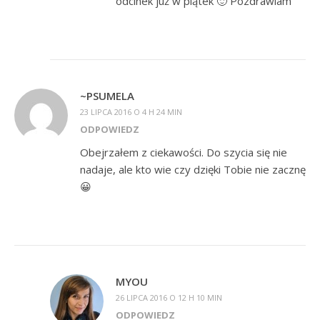
odcinek już w piątek 🙂 Pozdrawiam
~PSUMELA
23 LIPCA 2016 O 4 H 24 MIN
ODPOWIEDZ
Obejrzałem z ciekawości. Do szycia się nie
nadaje, ale kto wie czy dzięki Tobie nie zacznę
😀
MYOU
26 LIPCA 2016 O 12 H 10 MIN
ODPOWIEDZ