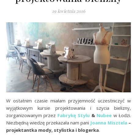
19 kwietnia 2016
W ostatnim czasie miałam przyjemność uczestniczyć w
wyjątkowym kursie projektowania i szycia bielizny,
zorganizowanym przez
Fabrykę Stylu
&
Nubee
w Łodzi.
Niezbędną wiedzę przekazała nam pani
Joanna Misztela
–
projektantka mody, stylistka i blogerka
.