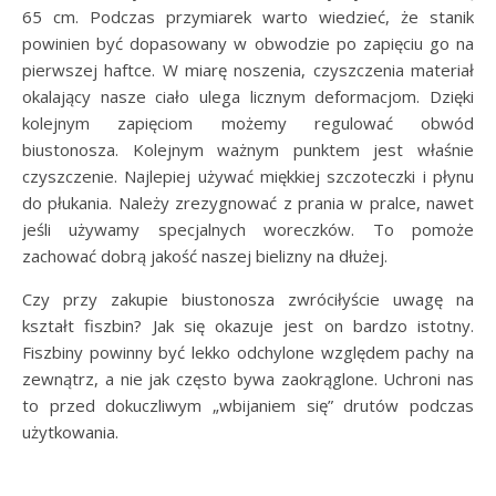
65 cm. Podczas przymiarek warto wiedzieć, że stanik
powinien być dopasowany w obwodzie po zapięciu go na
pierwszej haftce. W miarę noszenia, czyszczenia materiał
okalający nasze ciało ulega licznym deformacjom. Dzięki
kolejnym zapięciom możemy regulować obwód
biustonosza. Kolejnym ważnym punktem jest właśnie
czyszczenie. Najlepiej używać miękkiej szczoteczki i płynu
do płukania. Należy zrezygnować z prania w pralce, nawet
jeśli używamy specjalnych woreczków. To pomoże
zachować dobrą jakość naszej bielizny na dłużej.
Czy przy zakupie biustonosza zwróciłyście uwagę na
kształt fiszbin? Jak się okazuje jest on bardzo istotny.
Fiszbiny powinny być lekko odchylone względem pachy na
zewnątrz, a nie jak często bywa zaokrąglone. Uchroni nas
to przed dokuczliwym „wbijaniem się” drutów podczas
użytkowania.