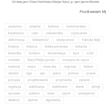
Od lewej pani Oliwia Drochlińska (Fabryka Stylu), ja i pani Joanna Misztela
Pozdrawiam MJ
anatomia
artyków
bielizna
bieliźniarstwo
biustonosz
ciało
ciekawostka
czyszczenie
deformacja
dokładność
elastyczność
Fabryka Stylu
fiszbiny
historia
klatka piersiowa
kokarda
kokardka
konkurs
konserwacja
kurs
Łódź
manekin
Mary Phelps Jacobs
maszyna do szycia
materiał
miara
miseczka
nagroda
Nubee
obwód
opp
opx
piersi
pomiar
pranie
precyzja
projektowanie
przymiarka
pytanie
regulacja
stabilizacja
stabilizator
stanik
stringi
surowiec
szablon
szew
szycie
umiejętność
wielkość
wymiar
wypalanka