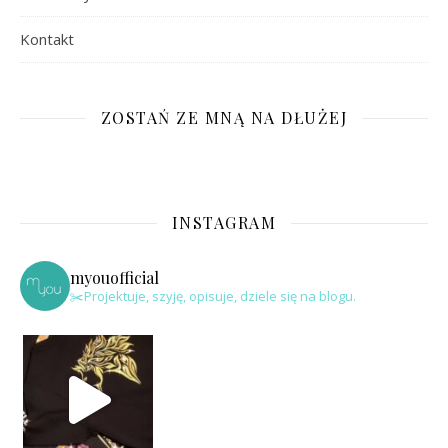
Kontakt
ZOSTAŃ ZE MNĄ NA DŁUŻEJ
INSTAGRAM
myouofficial
✂️Projektuje, szyję, opisuje, dziele się na blogu.