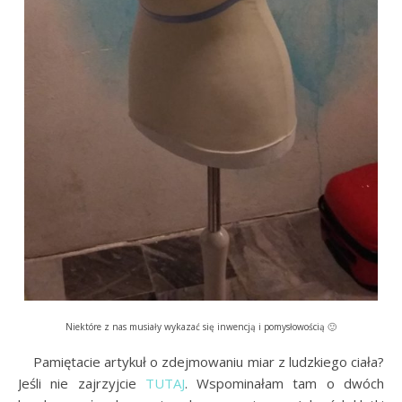
Niek
tóre z nas m
usiały wykazać się inwencją i pomysłowością 🙂
…..
Pamiętacie artykuł o zdejmowaniu miar z ludzkiego ciała?
Jeśli nie zajrzyjcie
TUTAJ
. Wspominałam tam o dwóch