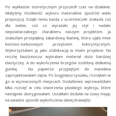
Po wykładzie teoretycznym przyszedł czas na działanie.
Miałyśmy możliwość wyboru materiałów spośród wielu
propozycji. Dzięki temu każda z uczestniczek znalazła coś
dla siebie, coś co wyrażało jej styl i nadało
niepowtarzalnego charakteru naszym projektom. Ja
znalazłam przepiękną żakardową tkaninę, która ujęła mnie
beżowo-turkusowym przejściem kolorystycznym.
Wykorzystałam ją jako stabilizację w moim projekcie. Na
resztę biustonosza wybrałam materiał dużo bardziej
elastyczny. A do wykończenia brzegów ozdobną delikatną
gumkę. Na papierze przypiętym do manekina
zaprojektowałam cięcia. Po ściągnięciu rysunku, rozcięłam w
go w wyznaczonych miejscach. Dodatkowo wprowadziłam
kilka rozcięć w celu stworzenia płaskiego wykroju, które
następnie skorygowałam. Ustaliłam dodatki na szwy mając
na uwadze sposób wykończenia danej krawędzi.