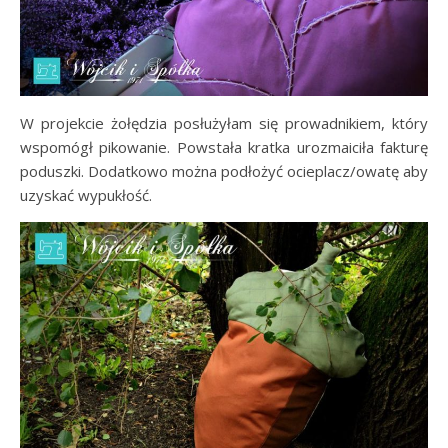
W projekcie żołędzia posłużyłam się prowadnikiem, który
wspomógł pikowanie. Powstała kratka urozmaiciła fakturę
poduszki. Dodatkowo można podłożyć ocieplacz/owatę aby
uzyskać wypukłość.