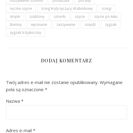
naszywanie sznurkó
poduszka
porady
ręczne szycie
ścieg kryty łączący drabinkowy
ściegi
stopki
szablony
sznurki
szycie
szycie po łuku
tkaniny
wycinanie
zaszywanie
żołądź
zygzak
zygzak trójskoczny
DODAJ KOMENTARZ
Twój adres e-mail nie zostanie opublikowany.
Wymagane
pola są oznaczone
*
Nazwa
*
Adres e-mail
*