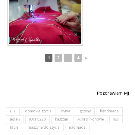
1
2
...
4
►
Pozdrawiam MJ
DIY
domowe szycie
dynia
grzyny
handmade
jesień
JUKI G220
kasztan
kulki silikonowe
liść
liście
maszyna do szycia
nadmade