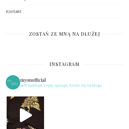
Kontakt
ZOSTAŃ ZE MNĄ NA DŁUŻEJ
INSTAGRAM
myouofficial
✂️Projektuje, szyję, opisuje, dziele się na blogu.