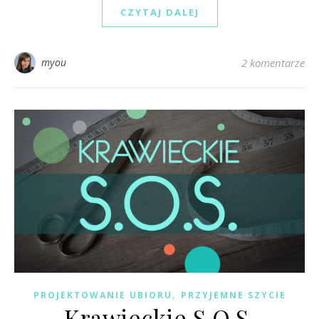
CZYTAJ DALEJ
myou
2 komentarze
,
PROJEKTOWANIE UBIORU
PRZYJEMNE SZYCIE
Krawieckie S.O.S.