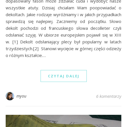
dopasowany fason może zdziałać cuda i wydobyć nasze
wszystkie atuty. Dzisiaj chciałam Wam poopowiadać o
dekoltach. Jakie rodzaje wyróżniamy i w jakich przypadkach
sprawdzą się najlepiej. Zaczniemy od początku. Słowo
dekolt pochodzi od francuskiego słowa decolleter czyli
odsłaniać szyję. W ubiorze europejskim pojawił się w XIII
w. [1] Dekolt odsłaniający plecy był popularny w latach
trzydziestych.[2] Stanowi wycięcie w górnej części odzieży
o różnym kształcie.…
CZYTAJ DALEJ
myou
6 komentarzy