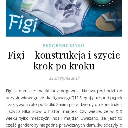
PRZYJEMNE SZYCIE
Figi – konstrukcja i szycie
krok po kroku
24 sierpnia 2018
Figi – damskie majtki bez nogawek. Nazwa pochodzi od
przysłowiowego „listka figowego”[1] Sięgają tuż pod pępek
i zakrywają całe pośladki. Zanim przejdziemy do konstrukcji
i szycia kilka słów o historii majtek. Czy wiecie, że w XIX
wieku tylko mężczyźni nosili majtki? Uważano, że jest to
część garderoby niegodna prawdziwych dam, świadczyły o