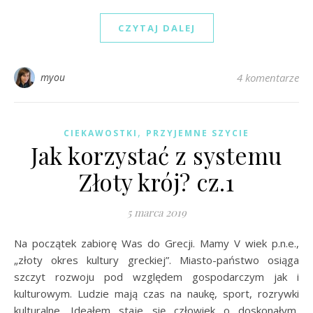
CZYTAJ DALEJ
myou
4 komentarze
,
CIEKAWOSTKI
PRZYJEMNE SZYCIE
Jak korzystać z systemu
Złoty krój? cz.1
5 marca 2019
Na początek zabiorę Was do Grecji. Mamy V wiek p.n.e.,
„złoty okres kultury greckiej”. Miasto-państwo osiąga
szczyt rozwoju pod względem gospodarczym jak i
kulturowym. Ludzie mają czas na naukę, sport, rozrywki
kulturalne. Ideałem staje się człowiek o doskonałym,