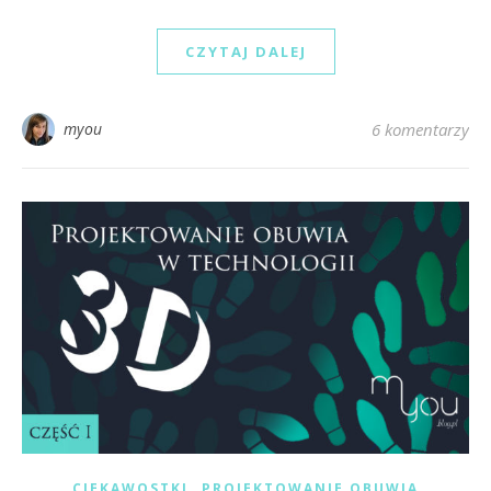
CZYTAJ DALEJ
myou
6 komentarzy
,
CIEKAWOSTKI
PROJEKTOWANIE OBUWIA