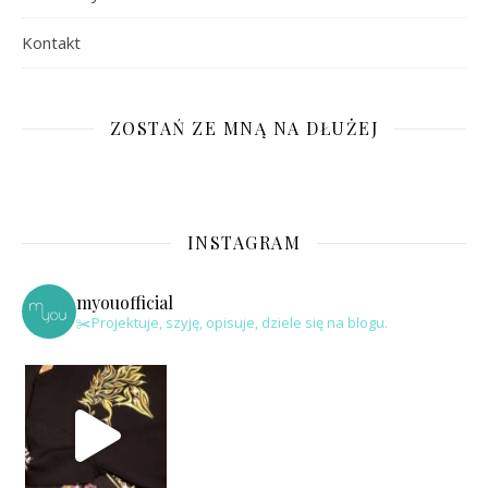
Kontakt
ZOSTAŃ ZE MNĄ NA DŁUŻEJ
INSTAGRAM
myouofficial
✂️Projektuje, szyję, opisuje, dziele się na blogu.