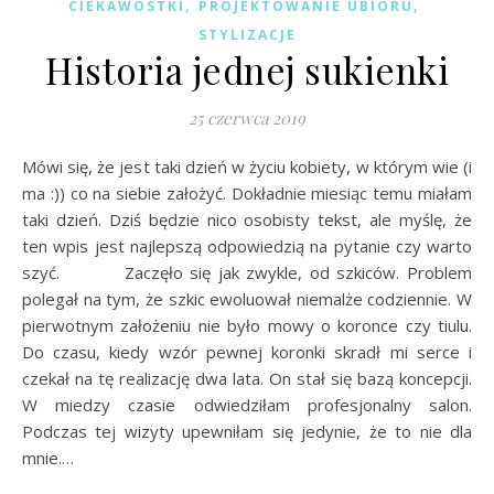
,
,
CIEKAWOSTKI
PROJEKTOWANIE UBIORU
STYLIZACJE
Historia jednej sukienki
25 czerwca 2019
Mówi się, że jest taki dzień w życiu kobiety, w którym wie (i
ma :)) co na siebie założyć. Dokładnie miesiąc temu miałam
taki dzień. Dziś będzie nico osobisty tekst, ale myślę, że
ten wpis jest najlepszą odpowiedzią na pytanie czy warto
szyć. Zaczęło się jak zwykle, od szkiców. Problem
polegał na tym, że szkic ewoluował niemalże codziennie. W
pierwotnym założeniu nie było mowy o koronce czy tiulu.
Do czasu, kiedy wzór pewnej koronki skradł mi serce i
czekał na tę realizację dwa lata. On stał się bazą koncepcji.
W miedzy czasie odwiedziłam profesjonalny salon.
Podczas tej wizyty upewniłam się jedynie, że to nie dla
mnie.…