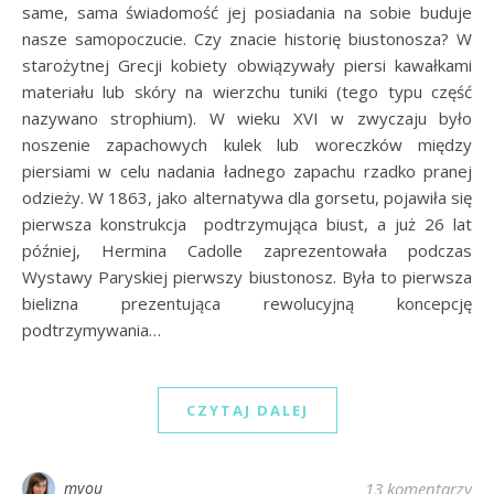
same, sama świadomość jej posiadania na sobie buduje
nasze samopoczucie. Czy znacie historię biustonosza? W
starożytnej Grecji kobiety obwiązywały piersi kawałkami
materiału lub skóry na wierzchu tuniki (tego typu część
nazywano strophium). W wieku XVI w zwyczaju było
noszenie zapachowych kulek lub woreczków między
piersiami w celu nadania ładnego zapachu rzadko pranej
odzieży. W 1863, jako alternatywa dla gorsetu, pojawiła się
pierwsza konstrukcja podtrzymująca biust, a już 26 lat
później, Hermina Cadolle zaprezentowała podczas
Wystawy Paryskiej pierwszy biustonosz. Była to pierwsza
bielizna prezentująca rewolucyjną koncepcję
podtrzymywania…
CZYTAJ DALEJ
myou
13 komentarzy