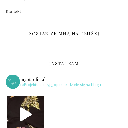
Kontakt
ZOSTAŃ ZE MNĄ NA DŁUŻEJ
INSTAGRAM
myouofficial
✂️Projektuje, szyję, opisuje, dziele się na blogu.