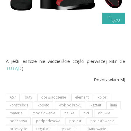
A jeśli jeszcze nie widzieliście części pierwszej kliknijcie
TUTAJ
: )
Pozdrawiam MJ
ASP
buty
doświadczenie
element
kolor
konstrukcja
kopyto
krok po kroku
kształt
linia
materiał
modelowanie
nauka
nici
obuwie
podeszwa
podpodeszwa
projekt
projektowanie
przeszycie
regulacja
rysowanie
skanowanie