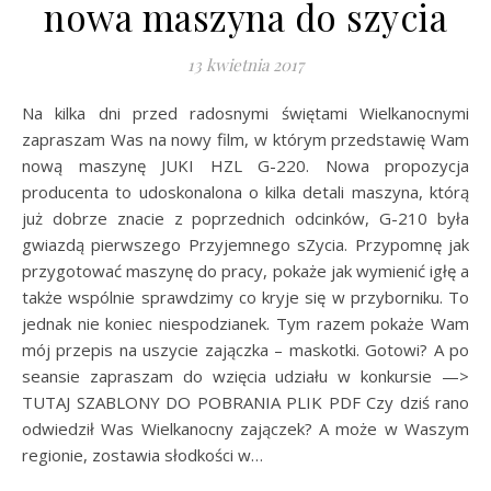
nowa maszyna do szycia
13 kwietnia 2017
Na kilka dni przed radosnymi świętami Wielkanocnymi
zapraszam Was na nowy film, w którym przedstawię Wam
nową maszynę JUKI HZL G-220. Nowa propozycja
producenta to udoskonalona o kilka detali maszyna, którą
już dobrze znacie z poprzednich odcinków, G-210 była
gwiazdą pierwszego Przyjemnego sZycia. Przypomnę jak
przygotować maszynę do pracy, pokaże jak wymienić igłę a
także wspólnie sprawdzimy co kryje się w przyborniku. To
jednak nie koniec niespodzianek. Tym razem pokaże Wam
mój przepis na uszycie zajączka – maskotki. Gotowi? A po
seansie zapraszam do wzięcia udziału w konkursie —>
TUTAJ SZABLONY DO POBRANIA PLIK PDF Czy dziś rano
odwiedził Was Wielkanocny zajączek? A może w Waszym
regionie, zostawia słodkości w…