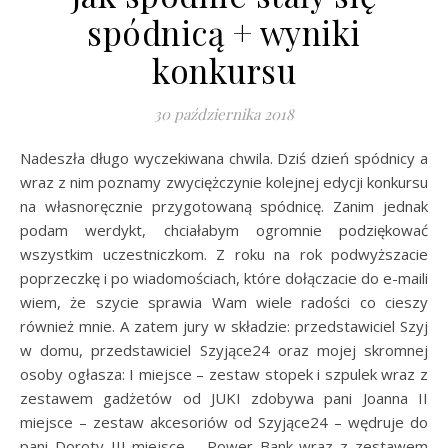
spódnicą + wyniki
konkursu
30 października 2018
Nadeszła długo wyczekiwana chwila. Dziś dzień spódnicy a
wraz z nim poznamy zwyciężczynie kolejnej edycji konkursu
na własnoręcznie przygotowaną spódnicę. Zanim jednak
podam werdykt, chciałabym ogromnie podziękować
wszystkim uczestniczkom. Z roku na rok podwyższacie
poprzeczkę i po wiadomościach, które dołączacie do e-maili
wiem, że szycie sprawia Wam wiele radości co cieszy
również mnie. A zatem jury w składzie: przedstawiciel Szyj
w domu, przedstawiciel Szyjące24 oraz mojej skromnej
osoby ogłasza: I miejsce – zestaw stopek i szpulek wraz z
zestawem gadżetów od JUKI zdobywa pani Joanna II
miejsce – zestaw akcesoriów od Szyjące24 – wędruje do
pani Doroty III miejsce – Power Bank wraz z zestawem