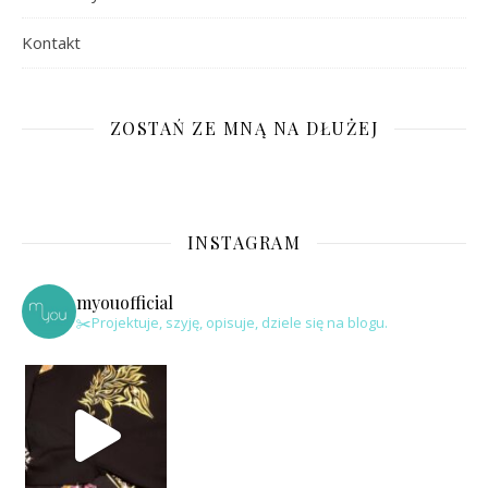
Kontakt
ZOSTAŃ ZE MNĄ NA DŁUŻEJ
INSTAGRAM
myouofficial
✂️Projektuje, szyję, opisuje, dziele się na blogu.