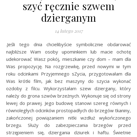
szyć ręcznie szwem
dzierganym
14 lutego 2017
.Jeśli tego dnia chcielibyście symbolicznie obdarować
najbliższe Wam osoby upominkiem lub macie ochotę
udekorować Wasz pokój, mieszkanie czy dom – mam dla
Was propozycję. Na rozgrzewkę, przed nowymi w tym
roku odcinkami Przyjemnego sZycia, przygotowałam dla
Was krótki film, jak bez maszyny do szycia wykonać
ozdoby z filcu. Wykorzystałam szew dziergany, który
należy do grona szwów brzeżnych. Wykonuje się od strony
lewej do prawej. Jego budowę stanowi szereg równych i
równoległych odcinków prostopadłych do brzegów tkaniny,
zakończonej powiązaniem nitki wzdłuż wykończonego
brzegu. Służy do zabezpieczania brzegów przed
strzępieniem się, dziergania dziurek i haftu. Świetnie