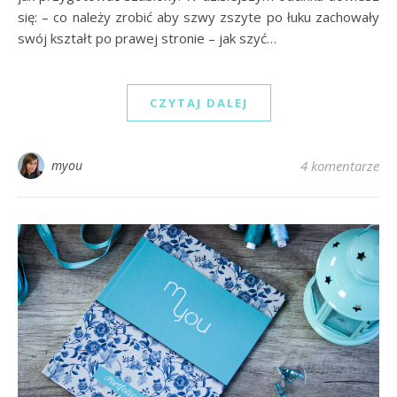
się: – co należy zrobić aby szwy zszyte po łuku zachowały
swój kształt po prawej stronie – jak szyć…
CZYTAJ DALEJ
myou
4 komentarze