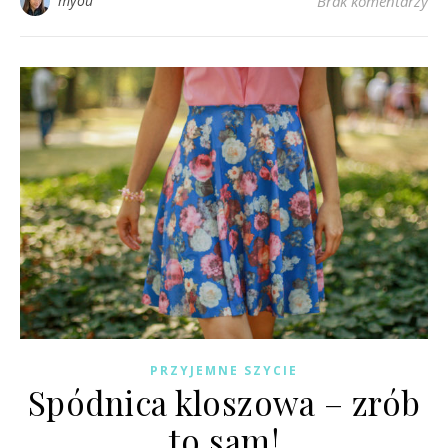
myou
Brak komentarzy
PRZYJEMNE SZYCIE
Spódnica kloszowa – zrób
to sam!