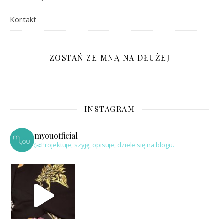
Kontakt
ZOSTAŃ ZE MNĄ NA DŁUŻEJ
INSTAGRAM
myouofficial
✂️Projektuje, szyję, opisuje, dziele się na blogu.