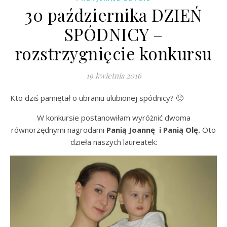
30 października DZIEŃ
SPÓDNICY –
rozstrzygnięcie konkursu
19 kwietnia 2016
Kto dziś pamiętał o ubraniu ulubionej spódnicy? 🙂
W konkursie postanowiłam wyróżnić dwoma
równorzędnymi nagrodami
Panią Joannę i Panią Olę.
Oto
dzieła naszych laureatek: