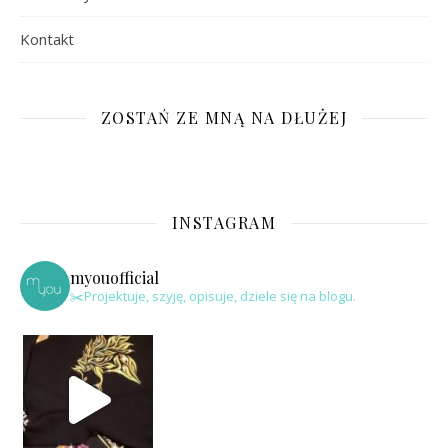
Kontakt
ZOSTAŃ ZE MNĄ NA DŁUŻEJ
INSTAGRAM
myouofficial
✂️Projektuje, szyję, opisuje, dziele się na blogu.