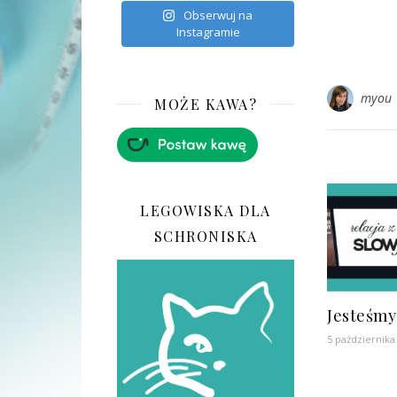
Obserwuj na
Instagramie
myou
MOŻE KAWA?
LEGOWISKA DLA
SCHRONISKA
Jesteśm
5 października