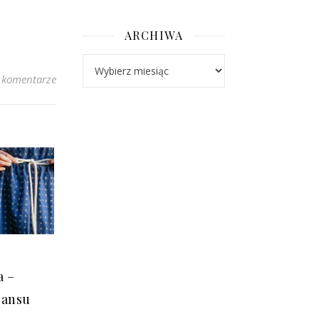
ARCHIWA
Archiwa
 komentarze
a –
eansu