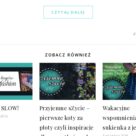
CZYTAJ DALEJ
4
ZOBACZ RÓWNIEŻ
y SLOW!
Przyjemne sZycie –
Wakacyjne
 2016
pierwsze koty za
wspomnieni
płoty czyli inspiracje
sukienka z j
5 września 2018