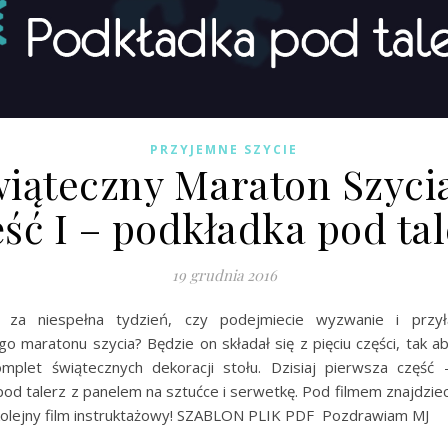
PRZYJEMNE SZYCIE
iąteczny Maraton Szyci
ęść I – podkładka pod tal
19 grudnia 2016
ż za niespełna tydzień, czy podejmiecie wyzwanie i przył
o maratonu szycia? Będzie on składał się z pięciu części, tak a
mplet świątecznych dekoracji stołu. Dzisiaj pierwsza część
od talerz z panelem na sztućce i serwetkę. Pod filmem znajdzie
o kolejny film instruktażowy! SZABLON PLIK PDF Pozdrawiam MJ