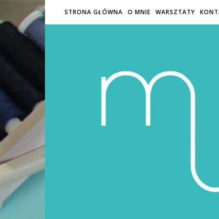
STRONA GŁÓWNA
O MNIE
WARSZTATY
KONT