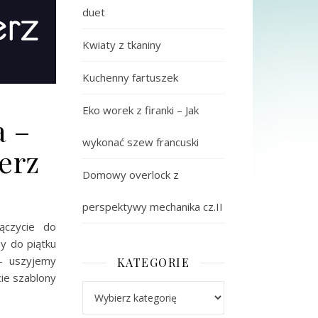
duet
Kwiaty z tkaniny
Kuchenny fartuszek
Eko worek z firanki – Jak
a –
wykonać szew francuski
erz
Domowy overlock z
perspektywy mechanika cz.II
ączycie do
by do piątku
 – uszyjemy
KATEGORIE
cie szablony
Kategorie