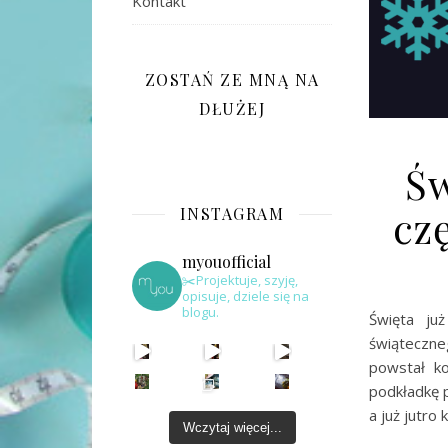
Kontakt
ZOSTAŃ ZE MNĄ NA
DŁUŻEJ
Św
cz
INSTAGRAM
myouofficial
✂️Projektuje, szyję,
opisuje, dziele się na
blogu.
Święta ju
świąteczneg
powstał ko
podkładkę p
a już jutr
Wczytaj więcej...