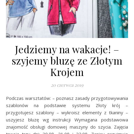
Jedziemy na wakacje! –
szyjemy bluzę ze Złotym
Krojem
20 czerwca 2019
Podczas warsztatów: – poznasz zasady przygotowywania
szablonów na podstawie systemu Złoty krój –
przygotujesz szablony – wykroisz elementy z tkaniny –
uszyjesz bluzę wg instrukcji Wymagana podstawowa
znajomość obsługi domowej maszyny do szycia. Zajęcia
trwają trzy dni: 20.08, 21.08 i 22.08. Zapisy przyjmuje