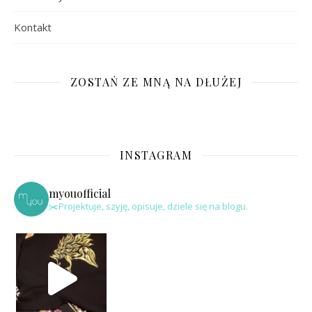
Kontakt
ZOSTAŃ ZE MNĄ NA DŁUŻEJ
INSTAGRAM
myouofficial
✂️Projektuje, szyję, opisuje, dziele się na blogu.