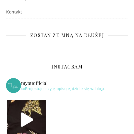
Kontakt
ZOSTAŃ ZE MNĄ NA DŁUŻEJ
INSTAGRAM
myouofficial
✂️Projektuje, szyję, opisuje, dziele się na blogu.