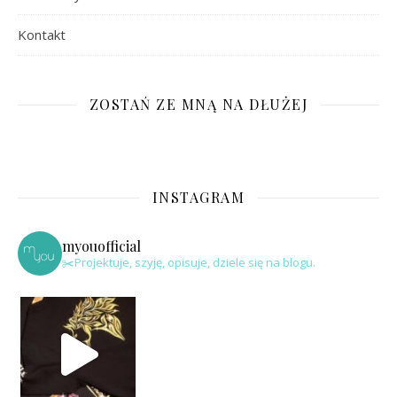
Kontakt
ZOSTAŃ ZE MNĄ NA DŁUŻEJ
INSTAGRAM
myouofficial
✂️Projektuje, szyję, opisuje, dziele się na blogu.