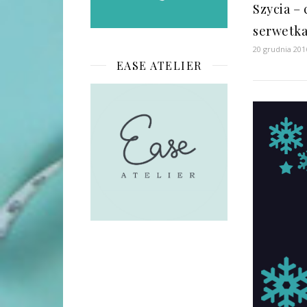
Szycia – 
serwetk
20 grudnia 201
EASE ATELIER