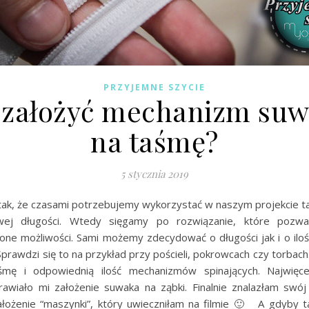
PRZYJEMNE SZYCIE
 założyć mechanizm su
na taśmę?
5 stycznia 2019
 tak, że czasami potrzebujemy wykorzystać w naszym projekcie 
wej długości. Wtedy sięgamy po rozwiązanie, które pozw
zone możliwości. Sami możemy zdecydować o długości jak i o ilo
Sprawdzi się to na przykład przy pościeli, pokrowcach czy torbac
śmę i odpowiednią ilość mechanizmów spinających. Najwięc
awiało mi założenie suwaka na ząbki. Finalnie znalazłam swó
łożenie “maszynki”, który uwieczniłam na filmie 🙂 A gdyby 