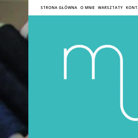
STRONA GŁÓWNA
O MNIE
WARSZTATY
KONT