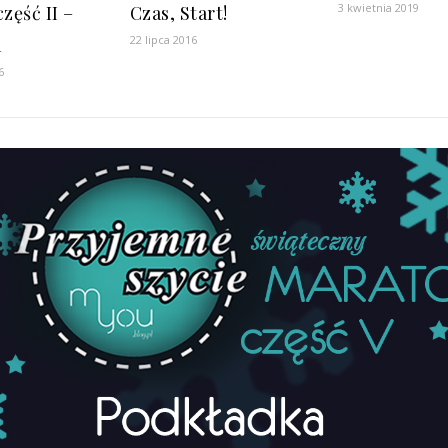
3 kwietnia 2019
część II –
Czas, Start!
22 lipca 2016
a
6