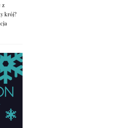
 z
y krój?
acja