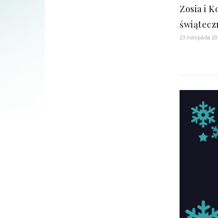
Zosia i K
świątecz
23 listopada 2