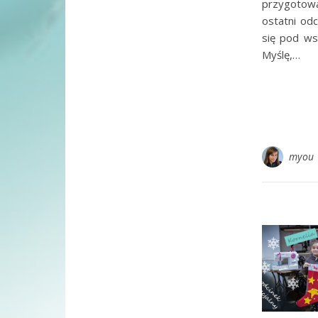
przygotowa
ostatni od
się pod ws
Myślę,…
myou