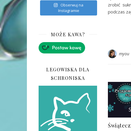
zrobić suk
Obserwuj na
Instagramie
podczas zaj
MOŻE KAWA?
myou
LEGOWISKA DLA
SCHRONISKA
Świątecz