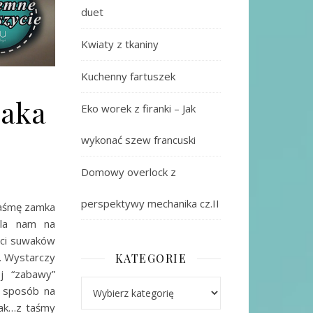
duet
Kwiaty z tkaniny
Kuchenny fartuszek
waka
Eko worek z firanki – Jak
wykonać szew francuski
Domowy overlock z
perspektywy mechanika cz.II
taśmę zamka
ala nam na
ści suwaków
h. Wystarczy
KATEGORIE
ej “zabawy”
Kategorie
j sposób na
tak…z taśmy