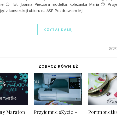
nie 😉 fot. Joanna Pieczara modelka: koleżanka Maria 🙂 Proj
ęć z konstrukcji ubioru na ASP Pozdrawiam MJ
CZYTAJ DALEJ
Brak
ZOBACZ RÓWNIEŻ
ny Maraton
Przyjemne sZycie –
Portmonetk