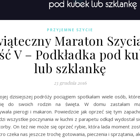
PRZYJEMNE SZYCIE
iąteczny Maraton Szyci
ść V – Podkładka pod k
lub szklankę
23 grudnia 2016
jej dzisiejszej podróży pociągiem spotkałam wiele osób, które t
się do swoich rodzin na święta. W domu zastałam ma
wała pierogi i makaron. Powiedzcie jak oprzeć się tym zapac
edzi wszystkie poczynania w kuchni z parapetu odkąd wydostał si
torby. On też nie może się oprzeć rybie, która lada moment zost
utro czeka nas jeszcze trochę gotowania, pieczenia i sprzątania, a