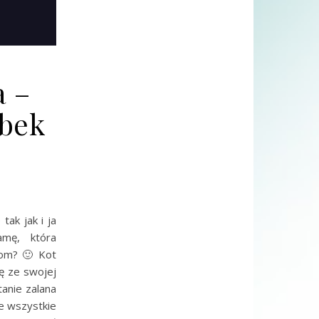
a –
ubek
ak jak i ja
mę, która
hom? 🙂 Kot
ę ze swojej
anie zalana
le wszystkie