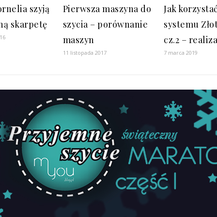
ornelia szyją
Pierwsza maszyna do
Jak korzystać
ną skarpetę
szycia – porównanie
systemu Złot
016
maszyn
cz.2 – realiz
11 listopada 2017
7 marca 2019