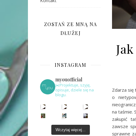
Kontakt
ZOSTAŃ ZE MNĄ NA
DŁUŻEJ
Jak
INSTAGRAM
myouofficial
✂️Projektuje, szyję,
Zdarza się
opisuje, dziele się na
blogu.
o nietypo
nieogranic
na taśmie. 
zakupić ta
zawsze spr
Wczytaj więcej...
sprawne za