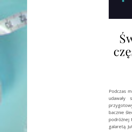
Św
czę
Podczas mo
udawały 
przygotowy
bacznie śl
podróżnej 
galaretą. J