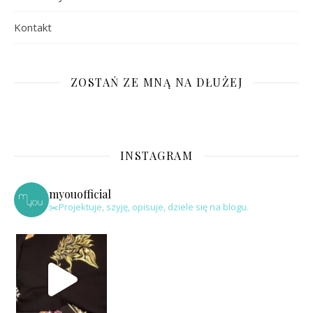
Kontakt
ZOSTAŃ ZE MNĄ NA DŁUŻEJ
INSTAGRAM
myouofficial
✂️Projektuje, szyję, opisuje, dziele się na blogu.