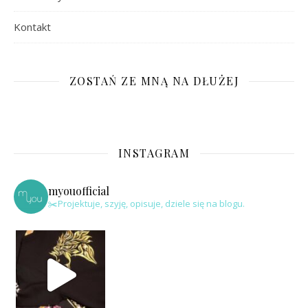
Kontakt
ZOSTAŃ ZE MNĄ NA DŁUŻEJ
INSTAGRAM
myouofficial
✂️Projektuje, szyję, opisuje, dziele się na blogu.