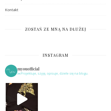
Kontakt
ZOSTAŃ ZE MNĄ NA DŁUŻEJ
INSTAGRAM
myouofficial
✂️Projektuje, szyję, opisuje, dziele się na blogu.