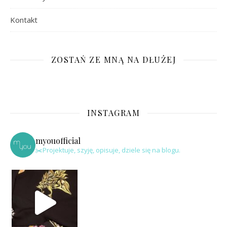
Kontakt
ZOSTAŃ ZE MNĄ NA DŁUŻEJ
INSTAGRAM
myouofficial
✂️Projektuje, szyję, opisuje, dziele się na blogu.