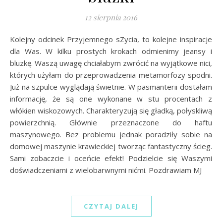
12 sierpnia 2016
Kolejny odcinek Przyjemnego sZycia, to kolejne inspiracje
dla Was. W kilku prostych krokach odmienimy jeansy i
bluzkę. Waszą uwagę chciałabym zwrócić na wyjątkowe nici,
których użyłam do przeprowadzenia metamorfozy spodni.
Już na szpulce wyglądają świetnie. W pasmanterii dostałam
informację, że są one wykonane w stu procentach z
włókien wiskozowych. Charakteryzują się gładką, połyskliwą
powierzchnią. Głównie przeznaczone do haftu
maszynowego. Bez problemu jednak poradziły sobie na
domowej maszynie krawieckiej tworząc fantastyczny ścieg.
Sami zobaczcie i oceńcie efekt! Podzielcie się Waszymi
doświadczeniami z wielobarwnymi nićmi. Pozdrawiam MJ
CZYTAJ DALEJ