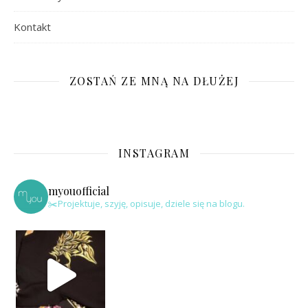
Kontakt
ZOSTAŃ ZE MNĄ NA DŁUŻEJ
INSTAGRAM
myouofficial
✂️Projektuje, szyję, opisuje, dziele się na blogu.