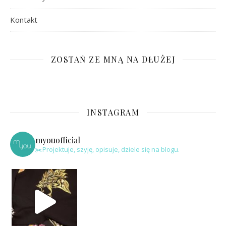
Kontakt
ZOSTAŃ ZE MNĄ NA DŁUŻEJ
INSTAGRAM
myouofficial
✂️Projektuje, szyję, opisuje, dziele się na blogu.