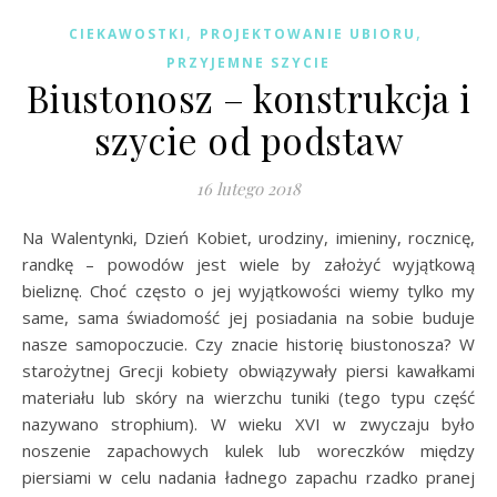
,
,
CIEKAWOSTKI
PROJEKTOWANIE UBIORU
PRZYJEMNE SZYCIE
Biustonosz – konstrukcja i
szycie od podstaw
16 lutego 2018
Na Walentynki, Dzień Kobiet, urodziny, imieniny, rocznicę,
randkę – powodów jest wiele by założyć wyjątkową
bieliznę. Choć często o jej wyjątkowości wiemy tylko my
same, sama świadomość jej posiadania na sobie buduje
nasze samopoczucie. Czy znacie historię biustonosza? W
starożytnej Grecji kobiety obwiązywały piersi kawałkami
materiału lub skóry na wierzchu tuniki (tego typu część
nazywano strophium). W wieku XVI w zwyczaju było
noszenie zapachowych kulek lub woreczków między
piersiami w celu nadania ładnego zapachu rzadko pranej