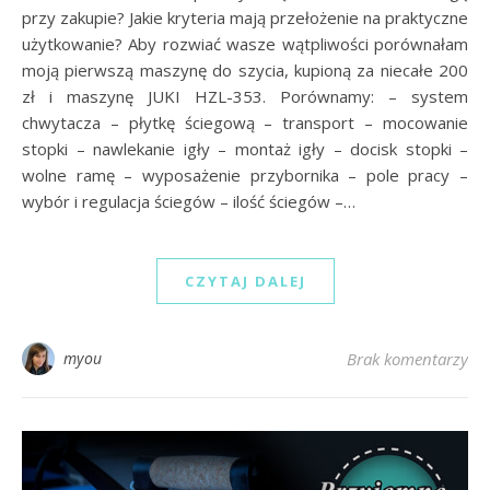
przy zakupie? Jakie kryteria mają przełożenie na praktyczne
użytkowanie? Aby rozwiać wasze wątpliwości porównałam
moją pierwszą maszynę do szycia, kupioną za niecałe 200
zł i maszynę JUKI HZL-353. Porównamy: – system
chwytacza – płytkę ściegową – transport – mocowanie
stopki – nawlekanie igły – montaż igły – docisk stopki –
wolne ramę – wyposażenie przybornika – pole pracy –
wybór i regulacja ściegów – ilość ściegów –…
CZYTAJ DALEJ
myou
Brak komentarzy