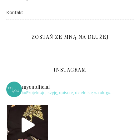
Kontakt
ZOSTAŃ ZE MNĄ NA DŁUŻEJ
INSTAGRAM
myouofficial
✂️Projektuje, szyję, opisuje, dziele się na blogu.