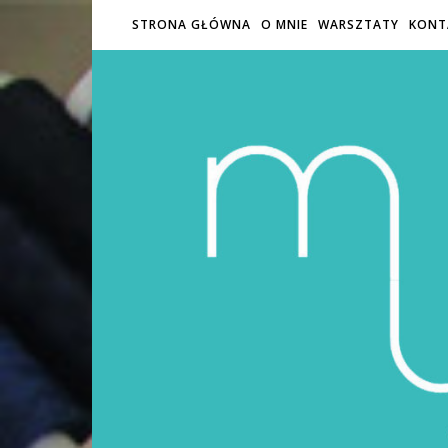
STRONA GŁÓWNA
O MNIE
WARSZTATY
KONT