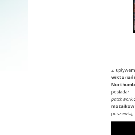
Z upływem 
wiktoriań
Northumbe
posiadał
patchwork.
mozaikow
poszewką, 