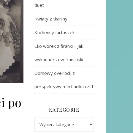
duet
Kwiaty z tkaniny
Kuchenny fartuszek
Eko worek z firanki – Jak
wykonać szew francuski
Domowy overlock z
perspektywy mechanika cz.II
i po
KATEGORIE
Kategorie