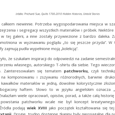
źródło: Prichard Sue,
Quilts 1700-2010 Hidden Histories, Untold Stories
ę całkiem niewinnie. Potrzeba wygospodarowania miejsca w sza
ejrzenia i segregacji wszystkich materiałów i próbek. Niektóre
 w tej galerii, a inne zostały przywiezione z bardzo daleka. 
motniona w wyznawaniu poglądu „to się jeszcze przyda”. W
y zajmują pudła wypełnione moją „kolekcją”.
żyło, że szukałam inspiracji do odpowiedzi na zadanie semestral
orzeniu własnego, autorskiego T-shirtu dla siebie. Tego wieczo
ło. Zainteresowałam się tematem
patchworku,
czyli technik
ą na komponowaniu i zszywaniu różnorodnych, barwnie druko
 kawałków materiałów w jedną, dowolnie kolorystycznie złożon
bogacony haftem. Słowo to w języku angielskim oznacza „ni
 Znalazłam wiele opracowań, opisów, porad, a także całą historię t
owstania patchworku wcale nie był koncept kreatywnego
Źródła podają
wiek XVIII
jako początek kształtowania się t
rytanii
. Drogie, trudno dostępne tkaniny były nieosiągalne dla 