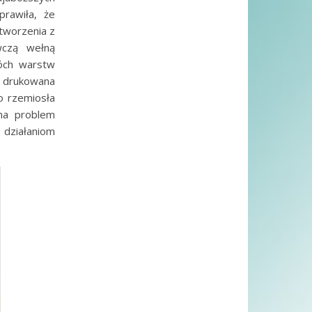
rawiła, że
stworzenia z
wczą wełną
wóch warstw
, drukowana
o rzemiosła
 na problem
 działaniom