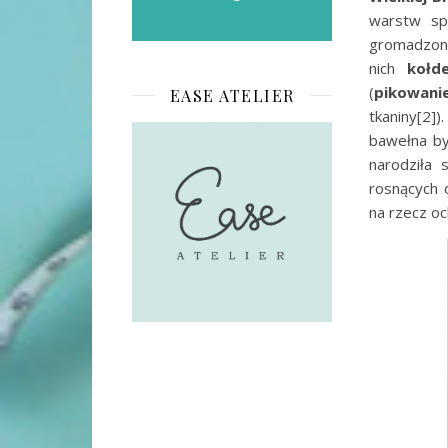
warstw sp
gromadzono 
nich
kołd
(
pikowani
EASE ATELIER
tkaniny[2]
bawełna by
narodziła 
rosnących 
na rzecz o