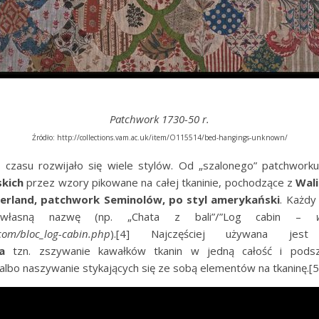
Patchwork 1730-50 r.
Źródło: http://collections.vam.ac.uk/item/O115514/bed-hangings-unknown/
czasu rozwijało się wiele stylów. Od „szalonego” patchwork
skich
przez wzory pikowane na całej tkaninie, pochodzące z
Wali
rland, patchwork Seminolów, po styl amerykański
. Każd
 własną nazwę (np. „Chata z bali”/”Log cabin –
com/bloc_log-cabin.php
).[4] Najczęściej używana je
a
tzn. zszywanie kawałków tkanin w jedną całość i podsz
albo naszywanie stykających się ze sobą elementów na tkaninę.[5