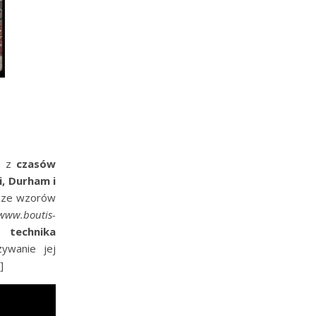
u z
czasów
i, Durham i
y ze wzorów
www.boutis-
st
technika
ywanie jej
]