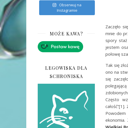
Obserwuj na
Instagramie
Zaczęło si
mnie do prz
MOŻE KAWA?
spory staż
jestem osa
połowę szaf
Tak się zło
LEGOWISKA DLA
ono na stw
SCHRONISKA
się zaczę
polegając
zdobionych
Często wz
całość”[1].
Powodem p
ekonomia. 
Wielkiej B