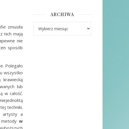
ARCHIWA
Archiwa
fie zmusiła
 z nich mają
Zapewne nie
 ten sposób
ne. Polegało
ru wszystko
ą krawiecką
wanych lub
ą w całość.
ejednolitą
ej techniki.
 artysty a
ej metody
w
najuboższych