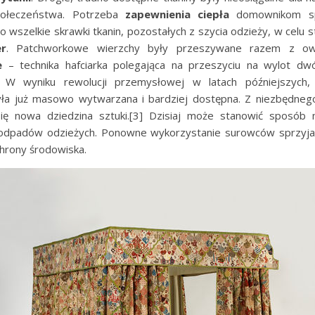
ołeczeństwa. Potrzeba
zapewnienia ciepła
domownikom sp
wszelkie skrawki tkanin, pozostałych z szycia odzieży, w celu 
er
. Patchworkowe wierzchy były przeszywane razem z o
e
– technika hafciarka polegająca na przeszyciu na wylot d
). W wyniku rewolucji przemysłowej w latach późniejszych
ła już masowo wytwarzana i bardziej dostępna. Z niezbędneg
się nowa dziedzina sztuki.[3] Dzisiaj może stanowić sposób
odpadów odzieżych. Ponowne wykorzystanie surowców sprzyja
chrony środowiska.