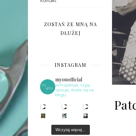
Kontakt
ZOSTAŃ ZE MNĄ NA
DŁUŻEJ
INSTAGRAM
myouofficial
✂️Projektuje, szyję,
opisuje, dziele się na
blogu.
Pat
Wczytaj więcej...