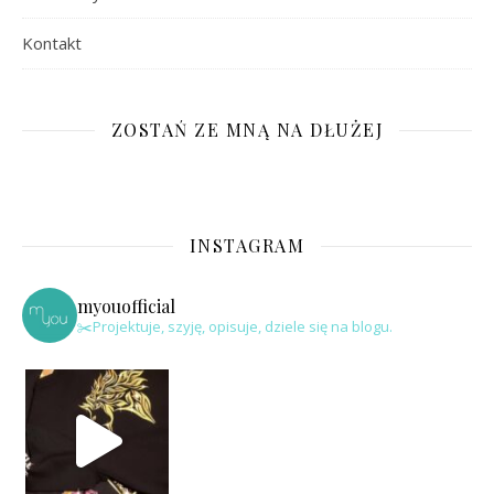
Kontakt
ZOSTAŃ ZE MNĄ NA DŁUŻEJ
INSTAGRAM
myouofficial
✂️Projektuje, szyję, opisuje, dziele się na blogu.