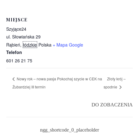
MIEJSCE
Szyjące24
ul. Słowiańska 29
Rąbień
,
łódzkie
Polska
+ Mapa Google
Telefon
601 26 21 75
Nowy rok – nowa pasja Pokochaj szycie w CEK na
Złoty krój –
Żubardziej III termin
spodnie
DO ZOBACZENIA
ngg_shortcode_0_placeholder