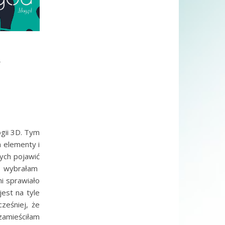
w
I
gii 3D. Tym
 elementy i
ych pojawić
e wybrałam
i sprawiało
est na tyle
ześniej, że
zamieściłam