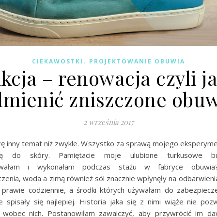
,
CIEKAWOSTKI
PROJEKTOWANIE OBUWIA
kcja – renowacja czyli j
dmienić zniszczone obuw
2 września 2017
zę inny temat niż zwykle. Wszystko za sprawą mojego eksperyme
jącą do skóry. Pamiętacie moje ulubione turkusowe bu
towałam i wykonałam podczas stażu w fabryce obuwia?
zenia, woda a zimą również sól znacznie wpłynęły na odbarwieni
 prawie codziennie, a środki których używałam do zabezpiecz
e spisały się najlepiej. Historia jaka się z nimi wiąże nie poz
 wobec nich. Postanowiłam zawalczyć, aby przywrócić im da