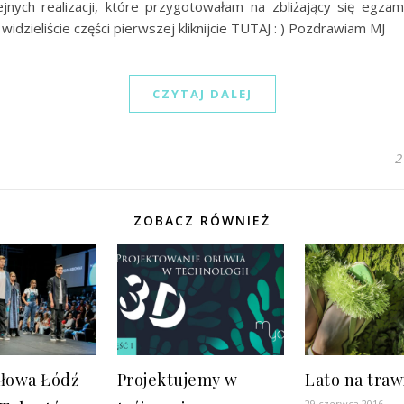
lejnych realizacji, które przygotowałam na zbliżający się egzam
 widzieliście części pierwszej kliknijcie TUTAJ : ) Pozdrawiam MJ
CZYTAJ DALEJ
2
ZOBACZ RÓWNIEŻ
ałowa Łódź
Projektujemy w
Lato na traw
29 czerwca 2016