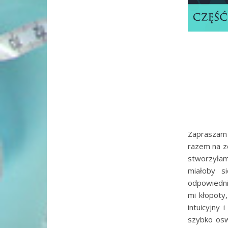
Zapraszam 
razem na z
stworzyłam
miałoby s
odpowiedni
mi kłopoty
intuicyjny
szybko osw