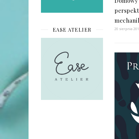
Domowy 
perspek
mechanik
EASE ATELIER
20 sierpnia 20