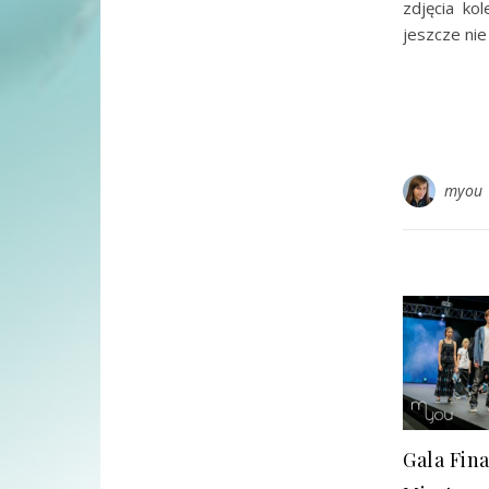
zdjęcia ko
jeszcze nie
myou
Gala Fin