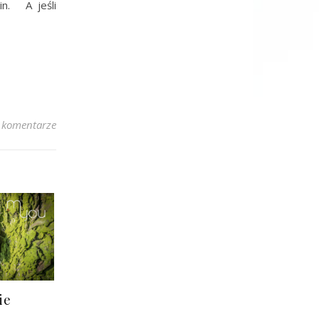
in. A jeśli
 komentarze
ie