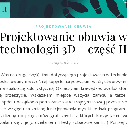
PROJEKTOWANIE OBUWIA
Projektowanie obuwia 
technologii 3D – część I
13 stycznia 2017
Was na drugą część filmu dotyczącego projektowania w technolo
eskanowanym wcześniej kopycie narysowałam wzór, utworzyłam
 wizualizację kolorystyczną. Oznaczyłam krawędzie, wzdłuż któr
ię przeszycie. Wskazałam miejsce wszycia zamka, a takż
 spód. Początkowo poruszanie się w trójwymiarowej przestrzen
, ze względu na zmianę funkcjonowania myszki. Jednak program j
 i zbliżony do programów graficznych, z których korzystałam wc
oiłam się z jego działaniem. Efekty zobaczcie sami : ) Poniżej 