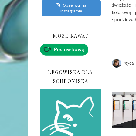
świeżość.
Obserwuj na
Instagramie
kolorową 
spodziewał
MOŻE KAWA?
myou
LEGOWISKA DLA
SCHRONISKA