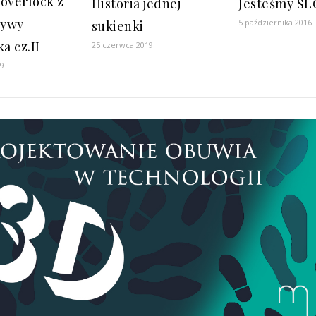
overlock z
Historia jednej
Jesteśmy S
tywy
5 października 2016
sukienki
a cz.II
25 czerwca 2019
19