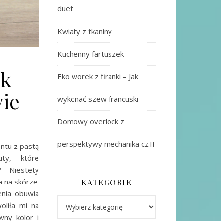
duet
Kwiaty z tkaniny
Kuchenny fartuszek
ak
Eko worek z firanki – Jak
ie
wykonać szew francuski
Domowy overlock z
perspektywy mechanika cz.II
ntu z pastą
ty, które
 Niestety
a na skórze.
KATEGORIE
enia obuwia
Kategorie
woliła mi na
wny kolor i