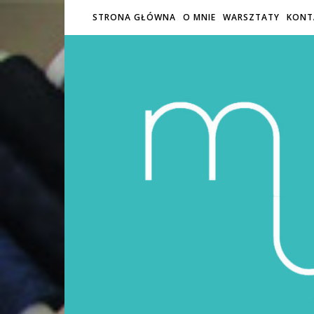
STRONA GŁÓWNA
O MNIE
WARSZTATY
KONT