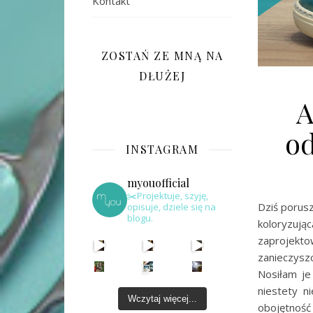
Kontakt
ZOSTAŃ ZE MNĄ NA
DŁUŻEJ
A
o
INSTAGRAM
myouofficial
✂️Projektuje, szyję,
Dziś porus
opisuje, dziele się na
blogu.
koloryzu
zaprojek
zanieczyszc
Nosiłam je
niestety ni
Wczytaj więcej...
obojętność