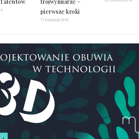
 Talentów
trójwymiarze –
16
pierwsze kroki
11 listopada 2016