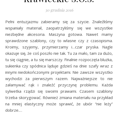
30 grudnia 2016
Pełni entuzjazmu zabieramy się za szycie. Znaleźliśmy
wspaniały materiał, zaopatrzyliśmy się we wszystkie
niezbędne akcesoria. Maszyna gotowa. Nawet mamy
sprawdzone szablony, czy to własne czy z czasopisma.
Kroimy, szyjemy, przymierzamy i…czar pryska. Nagle
okazuje się, że coś poszło nie tak. Tu za mało, tam za dużo,
tu się ciągnie, a tu się marszczy. Finalnie rozpoczęta bluzka,
sukienka czy spódnica ląduje gdzieś na dnie szafy wraz z
innymi niedokończonymi projektami. Nie zawsze wszystko
wychodzi za pierwszym razem. Najważniejsze to nie
załamywać rąk i znaleźć przyczynę problemu. Każda
sylwetka rządzi się swoimi prawami. Czasem szablony
trzeba skorygować. Również zmiana materiału na przykład
na mniej elastyczny może sprawić, że ubiór “nie leży”
dobrze.…