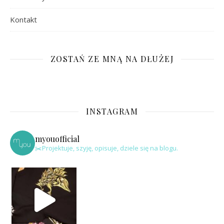
Kontakt
ZOSTAŃ ZE MNĄ NA DŁUŻEJ
INSTAGRAM
myouofficial
✂️Projektuje, szyję, opisuje, dziele się na blogu.