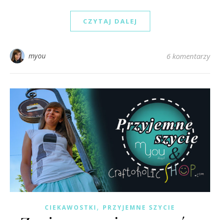
CZYTAJ DALEJ
myou
6 komentarzy
,
CIEKAWOSTKI
PRZYJEMNE SZYCIE