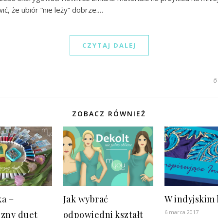
ć, że ubiór “nie leży” dobrze.…
CZYTAJ DALEJ
6
ZOBACZ RÓWNIEŻ
ka –
Jak wybrać
W indyjskim 
6 marca 2017
czny duet
odpowiedni kształt