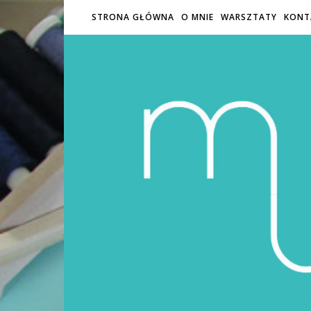
STRONA GŁÓWNA
O MNIE
WARSZTATY
KONT