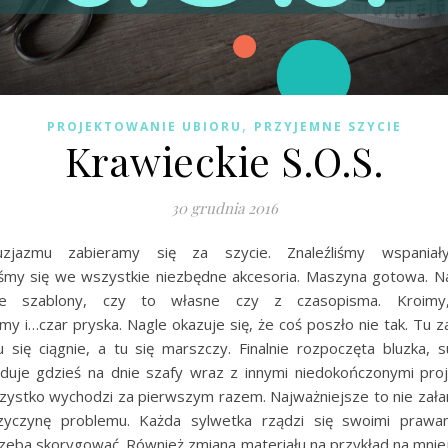
,
PROJEKTOWANIE UBIORU
PRZYJEMNE SZYCIE
Krawieckie S.O.S.
30 grudnia 2016
uzjazmu zabieramy się za szycie. Znaleźliśmy wspaniały
iśmy się we wszystkie niezbędne akcesoria. Maszyna gotowa.
ne szablony, czy to własne czy z czasopisma. Kroimy,
y i…czar pryska. Nagle okazuje się, że coś poszło nie tak. Tu 
u się ciągnie, a tu się marszczy. Finalnie rozpoczęta bluzka, s
ąduje gdzieś na dnie szafy wraz z innymi niedokończonymi proj
ystko wychodzi za pierwszym razem. Najważniejsze to nie zała
rzyczynę problemu. Każda sylwetka rządzi się swoimi prawa
rzeba skorygować. Również zmiana materiału na przykład na mniej