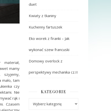
duet
Kwiaty z tkaniny
Kuchenny fartuszek
Eko worek z firanki – Jak
wykonać szew francuski
Domowy overlock z
 materiał,
 Nawet mamy
perspektywy mechanika cz.II
 szyjemy,
za mało, tam
ukienka czy
KATEGORIE
ektami. Nie
mywać rąk i
Kategorie
mi. Czasem
 elastyczny