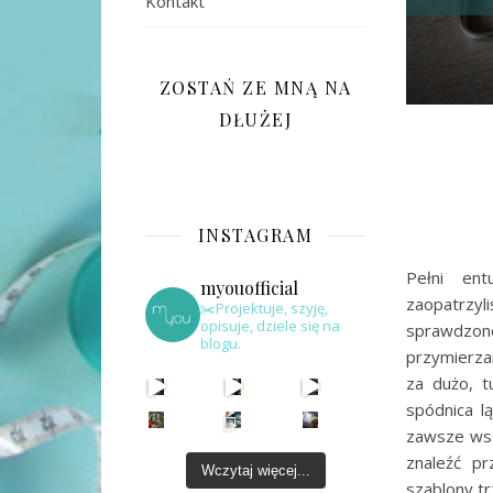
Kontakt
ZOSTAŃ ZE MNĄ NA
DŁUŻEJ
INSTAGRAM
Pełni ent
myouofficial
zaopatrzyl
✂️Projektuje, szyję,
opisuje, dziele się na
sprawdzo
blogu.
przymierzam
za dużo, t
spódnica l
zawsze wsz
znaleźć p
Wczytaj więcej...
szablony t