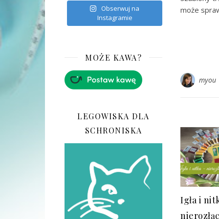
Obserwuj na
może sprawi
Instagramie
MOŻE KAWA?
myou
LEGOWISKA DLA
SCHRONISKA
Igła i nit
nierozłą