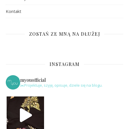
Kontakt
ZOSTAŃ ZE MNĄ NA DŁUŻEJ
INSTAGRAM
myouofficial
✂️Projektuje, szyję, opisuje, dziele się na blogu.